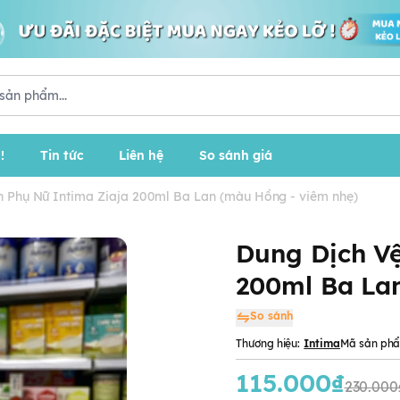
!
Tin tức
Liên hệ
So sánh giá
h Phụ Nữ Intima Ziaja 200ml Ba Lan (màu Hồng - viêm nhẹ)
Dung Dịch Vệ
200ml Ba La
So sánh
Thương hiệu:
Intima
Mã sản ph
115.000₫
230.000