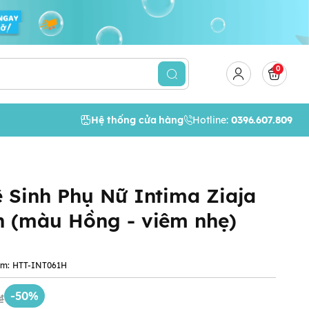
0
Hệ thống cửa hàng
Hotline:
0396.607.809
 Sinh Phụ Nữ Intima Ziaja
n (màu Hồng - viêm nhẹ)
ẩm:
HTT-INT061H
-50%
₫