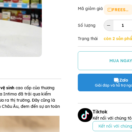
Mã giảm giá
FREESHIP
Số lượng
Trạng thái
còn 2 sản ph
MUA NGA
Zalo
Giải đáp và hỗ trợ nga
vệ sinh
cao cấp của thương
ja Intima đã trải qua kiểm
a ra thị trường. Đây cũng là
 Châu Âu, đem đến sự an toàn
Tiktok
Kết nối với chúng tô
Kết nối với chúng