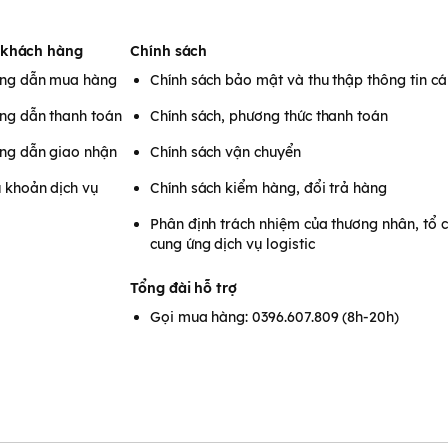
it Ascorbic giúp chống viêm,
hoặc nấm ngứa.
 khách hàng
Chính sách
ng dẫn mua hàng
Chính sách bảo mật và thu thập thông tin c
rồi vệ sinh sạch sẽ vùng kín.
ng dẫn thanh toán
Chính sách, phương thức thanh toán
m.
ng dẫn giao nhận
Chính sách vận chuyển
 khoản dịch vụ
Chính sách kiểm hàng, đổi trả hàng
Phân định trách nhiệm của thương nhân, tổ 
cung ứng dịch vụ logistic
Tổng đài hỗ trợ
Gọi mua hàng: 0396.607.809 (8h-20h)