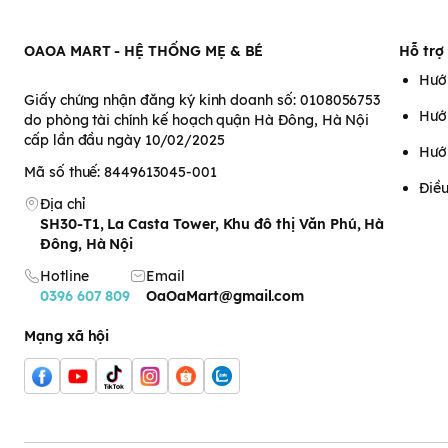
• Dung Dịch Vệ Sinh Ziaja Intima Cam:
Bổ sung thành phần Ax
kháng khuẩn hiệu quả, hạn chế tối đa nguy cơ bị viêm nhiễm 
OAOA MART - HỆ THỐNG MẸ & BÉ
Hỗ trợ
∞
Đối tượng sử dụng:
Mọi đối tượng.
∞
Hướng dẫn sử dụng:
Hướ
- Bước 1: Làm ướt vùng kín, lấy 1 lượng dung dịch vệ sinh ra tay 
Giấy chứng nhận đăng ký kinh doanh số: 0108056753
Hướ
- Bước 2: Rửa lại kỹ bằng nước sạch và lau khô bằng khăn mề
do phòng tài chính kế hoạch quận Hà Đông, Hà Nội
cấp lần đầu ngày 10/02/2025
Hướ
Mã số thuế: 8449613045-001
Điều
Địa chỉ
SH30-T1, La Casta Tower, Khu đô thị Văn Phú, Hà
Đông, Hà Nội
Hotline
Email
0396 607 809
OaOaMart@gmail.com
Mạng xã hội