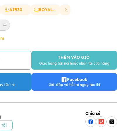
AIR30
ROYAL20
ẩm
THÊM VÀO GIỎ
Y
Giao hàng tận nơi hoặc nhận tại cửa hàng
Facebook
y tức thì
Giải đáp và hỗ trợ ngay tức thì
Chia sẻ
i
 tôi