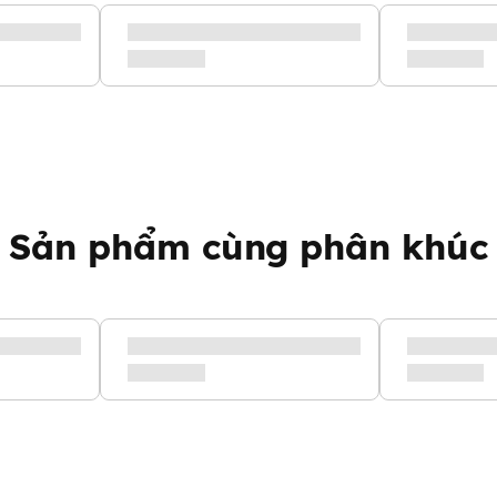
 vùng kín nhẹ nhàng, loại bỏ
 ngăn ngừa sự tích tụ và sinh
 Ziaja giúp làm sạch vùng kín
Sản phẩm cùng phân khúc
mùi hôi và ngăn ngừa nấm gây
 phẩm này tương ứng với 4
bionic có khả năng làm dịu
 mức độ vừa tới nặng.
Axit Hyaluronic có khả năng
là phân loại dành cho các nàng
p làm sạch nhẹ nhàng, dành cho