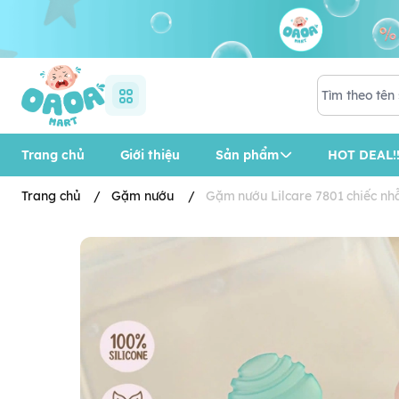
Trang chủ
Giới thiệu
Sản phẩm
HOT DEAL!!
Trang chủ
/
Gặm nướu
/
Gặm nướu Lilcare 7801 chiếc nh