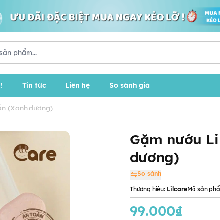
!
Tin tức
Liên hệ
So sánh giá
ẫn (Xanh dương)
Gặm nướu Lil
dương)
So sánh
Thương hiệu:
Lilcare
Mã sản ph
99.000₫