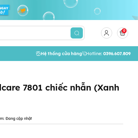
0
Hệ thống cửa hàng
Hotline:
0396.607.809
care 7801 chiếc nhẫn (Xanh
ẩm:
Đang cập nhật