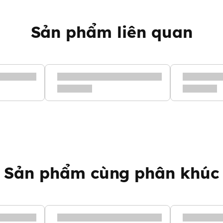
 Cấp
ệu 100% silicon
Sản phẩm liên quan
ông chứa BPA,
ho bé yêu của
 cắn cả ngày
ư là để bé gặm
của bé mà còn
on thỏ
Sản phẩm cùng phân khúc
âu/xanh
hồng/nâu,
.