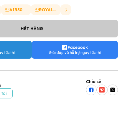
AIR30
ROYAL20
HẾT HÀNG
Facebook
y tức thì
Giải đáp và hỗ trợ ngay tức thì
Chia sẻ
i
 tôi