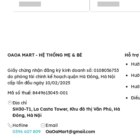
𝗖𝗼́ 𝘁𝗵𝗲̂̉ 𝘁𝗶𝗲̣̂𝘁 𝘁𝗿𝘂̀𝗻𝗴 𝗵𝗼̛𝗶 𝗻𝘂̛𝗼̛́𝗰 𝗵
𝘁𝗿𝘂̀𝗻𝗴 𝘁𝗶𝗮 𝗨𝗩
OAOA MART - HỆ THỐNG MẸ & BÉ
Hỗ trợ
Hướ
Giấy chứng nhận đăng ký kinh doanh số: 0108056753
Hướ
do phòng tài chính kế hoạch quận Hà Đông, Hà Nội
cấp lần đầu ngày 10/02/2025
Hướ
Mã số thuế: 8449613045-001
Điều
Địa chỉ
SH30-T1, La Casta Tower, Khu đô thị Văn Phú, Hà
Đông, Hà Nội
Hotline
Email
0396 607 809
OaOaMart@gmail.com