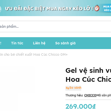
!
Tin tức
Liên hệ
So sánh giá
kín cho bé chiết xuất Hoa Cúc Chicco 0M+
Gel vệ sinh v
Hoa Cúc Chi
So sánh
Thương hiệu:
CHICCO
Mã sản p
269.000₫