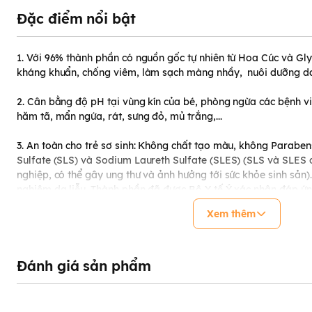
Đặc điểm nổi bật
1. Với 96% thành phần có nguồn gốc tự nhiên từ Hoa Cúc và Gly
kháng khuẩn, chống viêm, làm sạch màng nhầy, nuôi dưỡng d
2. Cân bằng độ pH tại vùng kín của bé, phòng ngừa các bệnh 
hăm tã, mẩn ngứa, rát, sưng đỏ, mủ trắng,...
3. An toàn cho trẻ sơ sinh: Không chất tạo màu, không Parabe
Sulfate (SLS) và Sodium Laureth Sulfate (SLES) (SLS và SLES 
nghiệp, có thể gây ung thư và ảnh hưởng tới sức khỏe sinh sả
nghiệm da liễu. Thành phần đã được Bộ Y tế Ý xác nhận đáp ứn
(EC) N.1223/2009 của Nghị viện và Hội đồng Châu u. Sản phẩm
Xem thêm
Ý, EU và hơn 100 quốc gia khác trên thế giới. Tại Việt Nam, s
tiếp nhận Phiếu công bố số 179747/22/CBMP-QLD
THÔNG SỐ KỸ THUẬT & XUẤT XỨ
Đánh giá sản phẩm
1. Hướng dẫn sử dụng: