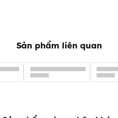
tạo bọt và massage nhẹ nhàng
i lần thay bỉm hoặc vệ sinh cá
Sản phẩm liên quan