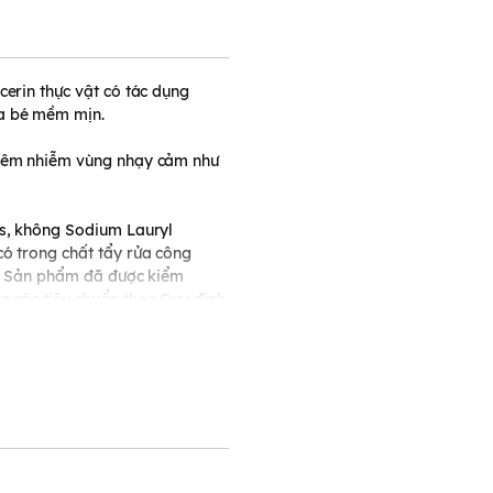
cerin thực vật có tác dụng
a bé mềm mịn.
viêm nhiễm vùng nhạy cảm như
ns, không Sodium Lauryl
có trong chất tẩy rửa công
n). Sản phẩm đã được kiểm
g các tiêu chuẩn theo Quy định
 được phân phối chính thức tại
ản phẩm đã được Bộ Y tế cấp số