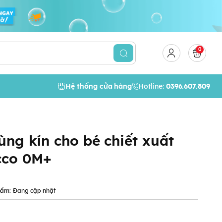
0
Hệ thống cửa hàng
Hotline:
0396.607.809
ùng kín cho bé chiết xuất
cco 0M+
hẩm:
Đang cập nhật