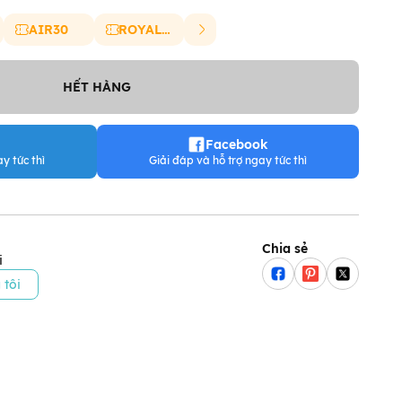
AIR30
ROYAL20
HẾT HÀNG
Facebook
y tức thì
Giải đáp và hỗ trợ ngay tức thì
Chia sẻ
i
 tôi