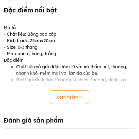
Đặc điểm nổi bật
Mô tả
- Chất liệu: Bông cao cấp
- Kích thước: 35cmx20cm
- Size: 0-3 tháng
- Màu: xanh , hồng, trắng
Đặc điểm
Chất liệu vỏ gối được làm từ vải xô thấm hút, thoáng,
nhanh khô, mềm mại với làn da của bé.
Ruột gối được tạo từ bông tự nhiên, thoáng, được lựa
chọn rất kỹ để đảm bảo không có hoá chất có hại cho
sức khoẻ của bé.
Xem thêm
Đường viền may chắc chắn, vừa vặn, màu sắc tươi sáng
bắt mắt.
Gối mềm mại , phần lõm ở giữa giúp tránh méo đầu cho
bé.
Đánh giá sản phẩm
Thiết kế độ cao vừa phải phù hợp với các bé từ trẻ sơ
sinh.