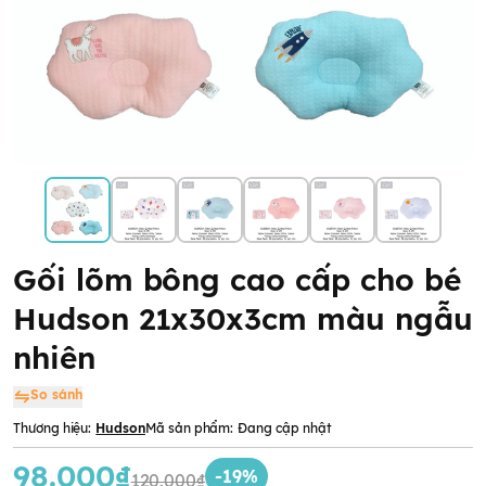
Gối lõm bông cao cấp cho bé
Hudson 21x30x3cm màu ngẫu
nhiên
So sánh
Thương hiệu:
Hudson
Mã sản phẩm:
Đang cập nhật
98.000₫
-19%
120.000₫