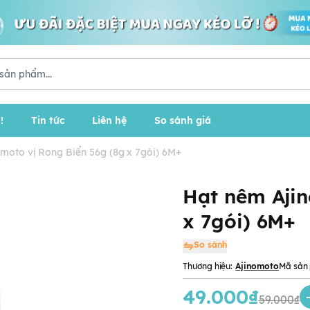
!
Tin tức
Liên hệ
So sánh giá
moto vị Rong Biển 56g (8g x 7gói) 6M+
Hạt nêm Ajin
x 7gói) 6M+
So sánh
Thương hiệu:
Ajinomoto
Mã sản
49.000₫
59.000₫