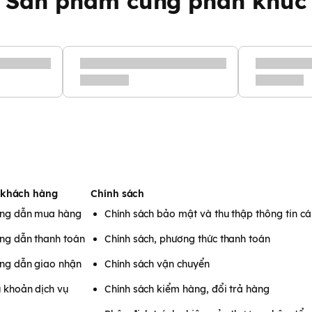
Sản phẩm cùng phân khúc
ong biển
o nên vị ngọt đặc trưng, giúp
ị khác khi nấu đồ ăn cho bé.
a học; không bao gồm 27 chất
 khách hàng
Chính sách
ng dẫn mua hàng
Chính sách bảo mật và thu thập thông tin c
 túi hạt nêm ( tương đương 4gr
ng dẫn thanh toán
Chính sách, phương thức thanh toán
ao
ng dẫn giao nhận
Chính sách vận chuyển
 khoản dịch vụ
Chính sách kiểm hàng, đổi trả hàng
hặt và bảo quản ngăn mát tủ