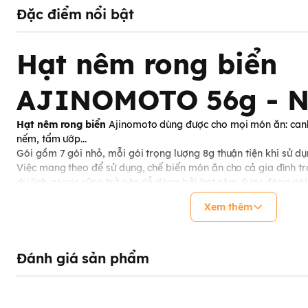
Đặc điểm nổi bật
Hạt nêm rong biển
AJINOMOTO 56g - N
Hạt nêm rong biển
Ajinomoto dùng được cho mọi món ăn: canh
nếm, tẩm ướp...
Gói gồm 7 gói nhỏ, mỗi gói trọng lượng 8g thuận tiện khi sử dụ
Việc mang theo để sử dụng, chế biến món ăn cho cả gia đình tr
du lịch, picnic cũng trở nên dễ dàng bởi hạt nêm được đóng gói n
Thành phần: Tảo bẹ Hokkaido, Kuseganaku, phù hợp để nêm vớ
Xem thêm
(thịt, hải sản, rau củ).
Thành phần:
Gia vị (axit amin, muối, đường (đường, lactose)),
từ nấm men…
Đánh giá sản phẩm