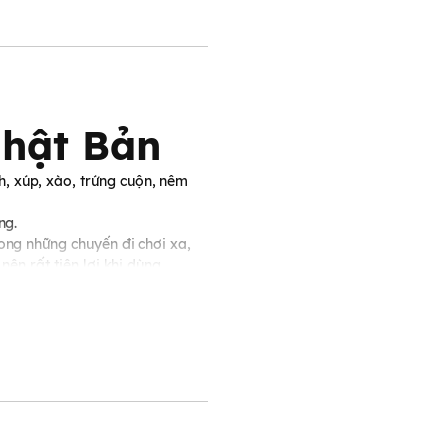
hật Bản
, xúp, xào, trứng cuộn, nêm
ng.
ong những chuyến đi chơi xa,
ên rất tiện lợi khi dùng.
i tất cả các thực phẩm khác
 bột rong biển, bột tảo bẹ, xuất