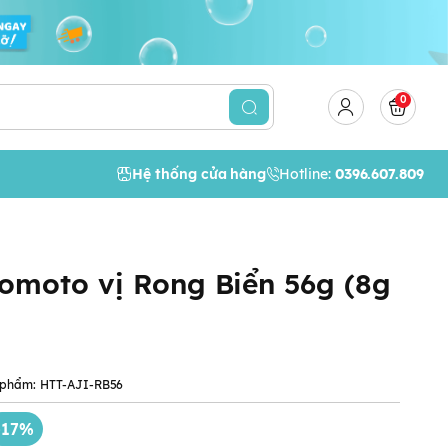
0
Hệ thống cửa hàng
Hotline:
0396.607.809
omoto vị Rong Biển 56g (8g
 phẩm:
HTT-AJI-RB56
-17%