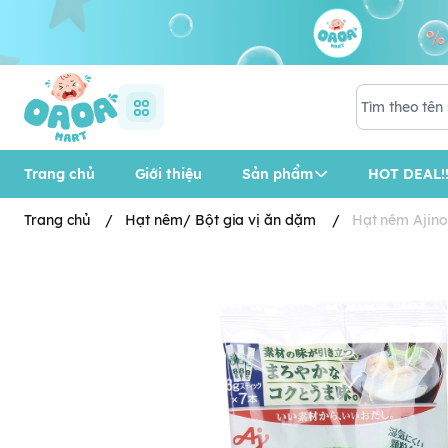
Trang chủ
Giới thiệu
Sản phẩm
HOT DEAL!!
Trang chủ
/
Hạt nêm/ Bột gia vị ăn dặm
/
Hạt nêm Ajino