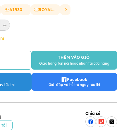
AIR30
ROYAL20
ẩm
THÊM VÀO GIỎ
Y
Giao hàng tận nơi hoặc nhận tại cửa hàng
Facebook
y tức thì
Giải đáp và hỗ trợ ngay tức thì
Chia sẻ
i
 tôi