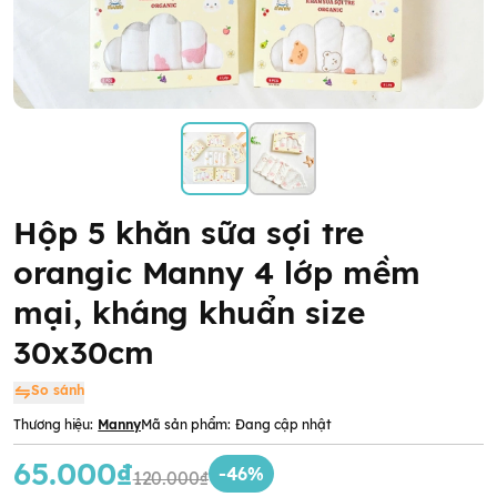
Hộp 5 khăn sữa sợi tre
orangic Manny 4 lớp mềm
mại, kháng khuẩn size
30x30cm
So sánh
Thương hiệu:
Manny
Mã sản phẩm:
Đang cập nhật
65.000₫
-46%
120.000₫