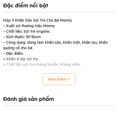
Đặc điểm nổi bật
Hộp 5 Khăn Sữa Sợi Tre Cho Bé Manny
– Xuất xứ: thương hiệu Manny
– Chất liệu: Sợi tre organic
– Kích thước: 30*30cm
– Công dụng: dùng làm khăn sữa, khăn mặt, khăn lau, khăn
quàng cổ cho bé
– Đặc điểm:
+ Khăn 4 lớp sợi tre
+ Chất liệu sợi tre kháng khuẩn, kháng nấm
+ Mềm mịn, an toàn cho làn da nhạy cảm của bé
+ Thoáng nhẹ, thấm hút tốt
Xem thêm
+ Không bai dão hay xổ lông trong quá trình sử dụng cho bé
Đánh giá sản phẩm