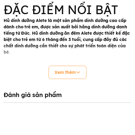
ĐẶC ĐIỂM NỔI BẬT
Hũ dinh dưỡng Alete
là một sản phẩm dinh dưỡng cao cấp
dành cho trẻ em, được sản xuất bởi hãng dinh dưỡng danh
tiếng từ Đức. Hũ dinh dưỡng ăn đêm Alete được thiết kế đặc
biệt cho trẻ em từ 6 tháng đến 3 tuổi, cung cấp đầy đủ các
chất dinh dưỡng cần thiết cho sự phát triển toàn diện của
bé.
1. Review hũ dinh
Xem thêm
dưỡng Alete có tốt
không?
Đánh giá sản phẩm
Hũ dinh dưỡng cho bé
Alete
được làm từ những thành phần tự
nhiên và an toàn, không chứa chất bảo quản và màu nhân tạo.
Hũ ăn dặm Alete của đức có nhiều hương vị đa dạng, giúp bé
thưởng thức món ăn một cách đa dạng và thú vị. Đặc biệt, sản
phẩm có độ dày vừa phải, dễ tiêu hóa và hấp thu. Vậy cụ thể