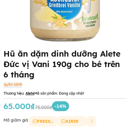
Hũ ăn dặm dinh dưỡng Alete
Đức vị Vani 190g cho bé trên
6 tháng
So sánh
Thương hiệu:
Alete
Mã sản phẩm:
Đang cập nhật
65.000₫
-14%
75.000₫
Mã giảm giá
FREESHIP
AIR30