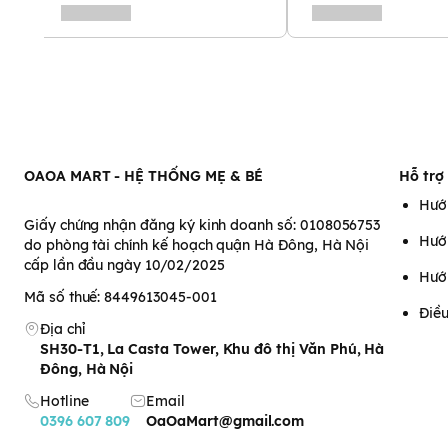
OAOA MART - HỆ THỐNG MẸ & BÉ
Hỗ trợ
Hướ
Giấy chứng nhận đăng ký kinh doanh số: 0108056753
Hướ
do phòng tài chính kế hoạch quận Hà Đông, Hà Nội
cấp lần đầu ngày 10/02/2025
Hướ
Mã số thuế: 8449613045-001
Điều
Địa chỉ
SH30-T1, La Casta Tower, Khu đô thị Văn Phú, Hà
Đông, Hà Nội
Hotline
Email
0396 607 809
OaOaMart@gmail.com