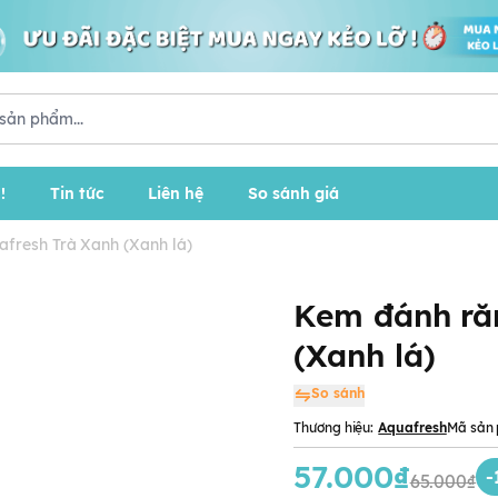
!
Tin tức
Liên hệ
So sánh giá
fresh Trà Xanh (Xanh lá)
Kem đánh ră
(Xanh lá)
So sánh
Thương hiệu:
Aquafresh
Mã sản
57.000₫
-
65.000₫