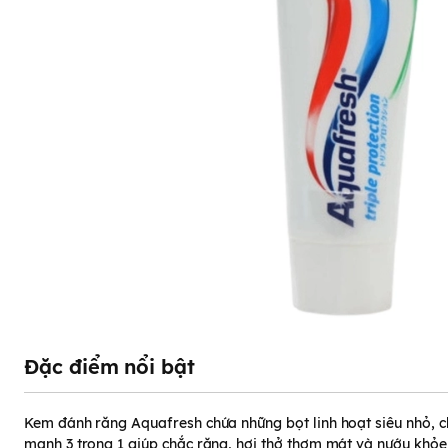
Đặc điểm nổi bật
Kem đánh răng Aquafresh chứa những bọt linh hoạt siêu nhỏ, c
mạnh 3 trong 1 giúp chắc răng, hơi thở thơm mát và nướu khỏ