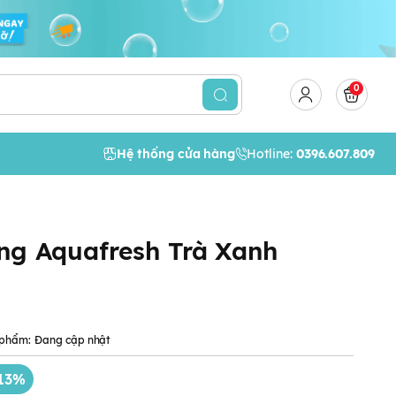
0
Hệ thống cửa hàng
Hotline:
0396.607.809
ng Aquafresh Trà Xanh
 phẩm:
Đang cập nhật
13%