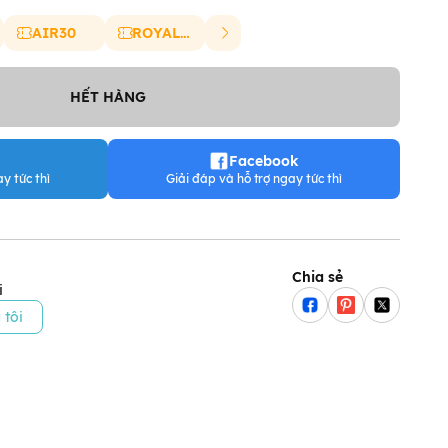
AIR30
ROYAL20
HẾT HÀNG
Facebook
y tức thì
Giải đáp và hỗ trợ ngay tức thì
Chia sẻ
i
 tôi