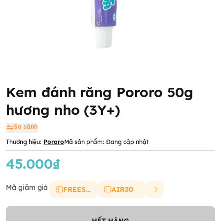
Kem đánh răng Pororo 50g
hương nho (3Y+)
So sánh
Thương hiệu:
Pororo
Mã sản phẩm:
Đang cập nhật
45.000₫
Mã giảm giá
FREESHIP
AIR30
HẾT HÀNG