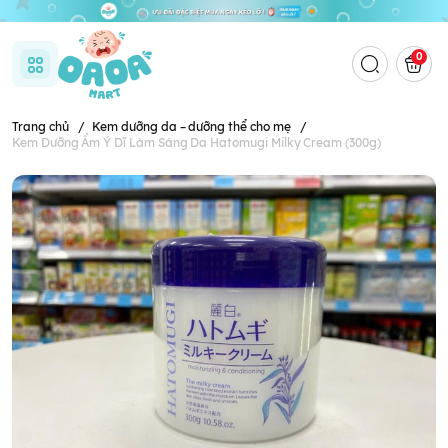
0
Trang chủ
/
Kem dưỡng da – dưỡng thể cho mẹ
/
Kem Dưỡng Ẩm Ý Dĩ Làm Sáng Da Hatomugi Milky Cream (300g)