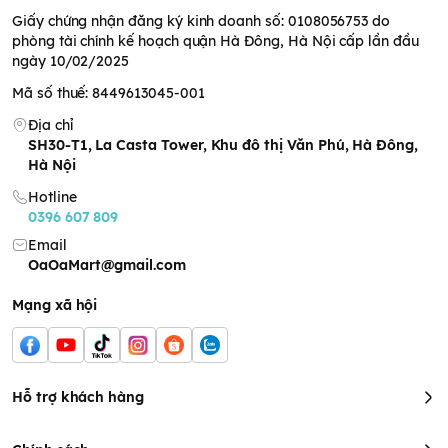
Bao bì kem dưỡng ẩm
Ý Dĩ
Giấy chứng nhận đăng ký kinh doanh số: 0108056753 do
Kem Dưỡng Ẩm Ý Dĩ Làm Sáng Da Reihaku Hatomugi Milky
phòng tài chính kế hoạch quận Hà Đông, Hà Nội cấp lần đầu
Cream có bao bì dạng hũ nhựa, hình trụ tròn với dung tích 300g
ngày 10/02/2025
nên đảm bảo nhỏ gọn, tiện lợi khi mang theo. Thiết kế bao bì
Mã số thuế: 8449613045-001
của kem dưỡng cũng tương tự như các sản phẩm khác của
Hatomugi với hình ảnh hạt Coix đặc trưng.
Địa chỉ
SH30-T1, La Casta Tower, Khu đô thị Văn Phú, Hà Đông,
Hà Nội
Hotline
0396 607 809
Email
OaOaMart@gmail.com
Mạng xã hội
Hỗ trợ khách hàng