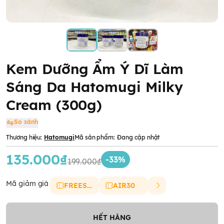
Kem Dưỡng Ẩm Ý Dĩ Làm
Sáng Da Hatomugi Milky
Cream (300g)
So sánh
Thương hiệu:
Hatomugi
Mã sản phẩm:
Đang cập nhật
135.000₫
-33%
199.000₫
Mã giảm giá
FREESHIP
AIR30
HẾT HÀNG