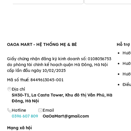
trắng sáng và mềm mại
hơn nữa.
Trường hợp da quá khô, bạn nên lưu ý sử dụng nhiều hơn bình thườ
·
Cách sử dụng dưỡng da tay Kose Coen Rich Q10
Bước 1: Vệ sinh sạch sẽ tay và lau khô trước khi đưa kem lên 
OAOA MART - HỆ THỐNG MẸ & BÉ
Hỗ trợ
Bước 2: Lấy 1 lượng kem bằng hạt đậu, thoa đều trong và ngo
kem thấm đều vào các vùng da.
Hướ
Giấy chứng nhận đăng ký kinh doanh số: 0108056753
Hướ
do phòng tài chính kế hoạch quận Hà Đông, Hà Nội
cấp lần đầu ngày 10/02/2025
Hướ
Mã số thuế: 8449613045-001
Điều
Địa chỉ
SH30-T1, La Casta Tower, Khu đô thị Văn Phú, Hà
Đông, Hà Nội
Hotline
Email
0396 607 809
OaOaMart@gmail.com
Mạng xã hội