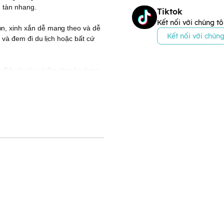
, tàn nhang.
Tiktok
Kết nối với chúng tô
n, xinh xắn dễ mang theo và dễ
Kết nối với chúng
i và đem đi du lịch hoặc bất cứ
: Đây là sản phẩm chuyên dụng
cấp ẩm và cả da tay và móng tay.
nhiều.
ím: Dòng kem dùng cho ban đêm
màu hồng: Dòng kem trị tay nứt
 sản phẩm dạng gel hơi đặc, mềm
y là dòng kem dưỡng tay dành
 loại bỏ vết chai sần ngoài ra
động và duy trì chức năng cơ
 tố xấu ảnh hưởng đến thẩm mỹ