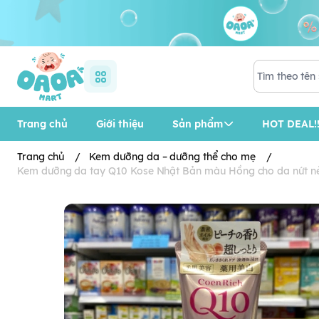
Trang chủ
Giới thiệu
Sản phẩm
HOT DEAL!!
Trang chủ
/
Kem dưỡng da – dưỡng thể cho mẹ
/
Kem dưỡng da tay Q10 Kose Nhật Bản màu Hồng cho da nứt nẻ 