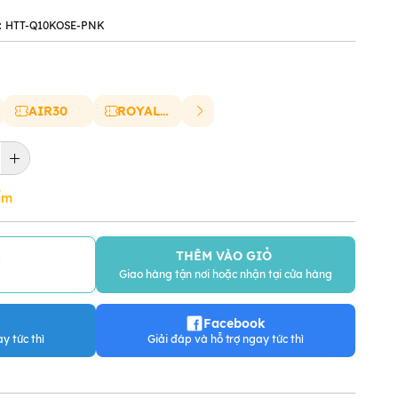
:
HTT-Q10KOSE-PNK
AIR30
ROYAL20
ẩm
THÊM VÀO GIỎ
Y
Giao hàng tận nơi hoặc nhận tại cửa hàng
Facebook
y tức thì
Giải đáp và hỗ trợ ngay tức thì