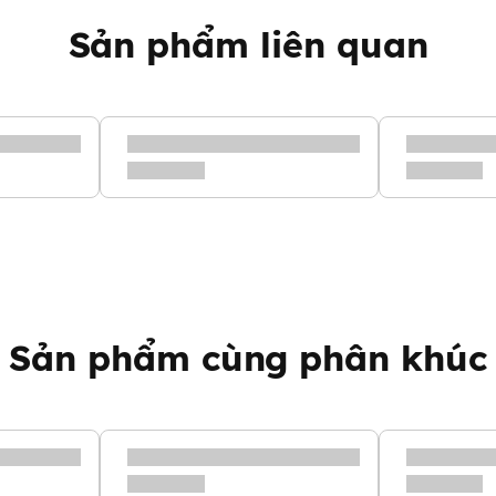
ỹ phẩm nổi tiếng đưa vào sản
n…
Sản phẩm liên quan
ốt, cho da tay mịn màng, mềm
 khỏi tác động của tia UV, làm
0 trong quá trình sử dụng:
 phần chiết xuất thiên nhiên
 lòng bàn tay, giúp da mềm mại
c ngón tay trông nuột nà, mềm
g mịn đều màu.
Sản phẩm cùng phân khúc
 không tì vết.
i có làn da tay khô, thô ráp và
m nâu sử dụng tốt. Bên cạnh đó,
ẫn muốn
cải thiện làn da đều màu,