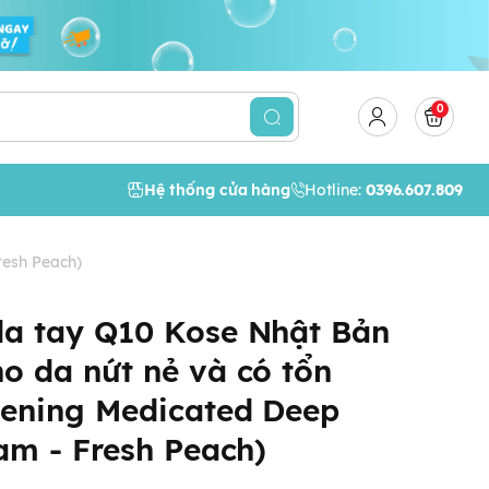
0
Hệ thống cửa hàng
Hotline:
0396.607.809
resh Peach)
a tay Q10 Kose Nhật Bản
 da nứt nẻ và có tổn
tening Medicated Deep
am - Fresh Peach)