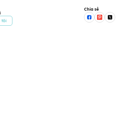
Chia sẻ
i
 tôi