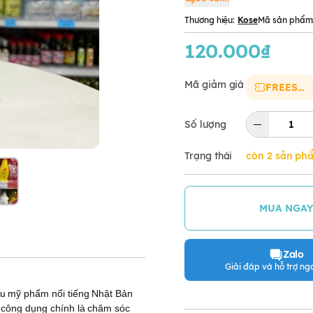
Thương hiệu:
Kose
Mã sản phẩm
120.000₫
Mã giảm giá
FREESHIP
Số lượng
Trạng thái
còn 2 sản ph
MUA NGA
Zalo
Giải đáp và hỗ trợ nga
u mỹ phẩm nổi tiếng Nhật Bản
 công dụng chính là chăm sóc