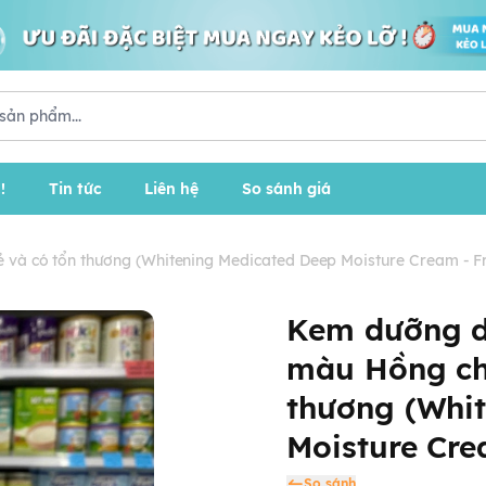
!
Tin tức
Liên hệ
So sánh giá
và có tổn thương (Whitening Medicated Deep Moisture Cream - F
Kem dưỡng d
màu Hồng cho
thương (Whi
Moisture Cre
So sánh