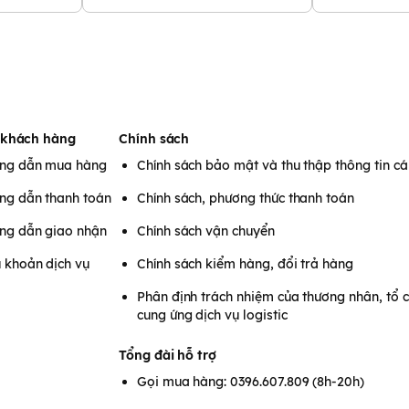
ng để đạt hiệu quả.
da.
 khách hàng
Chính sách
ài bàn tay, mát xa nhẹ nhàng để
ng dẫn mua hàng
Chính sách bảo mật và thu thập thông tin c
ng dẫn thanh toán
Chính sách, phương thức thanh toán
ng dẫn giao nhận
Chính sách vận chuyển
 khoản dịch vụ
Chính sách kiểm hàng, đổi trả hàng
Phân định trách nhiệm của thương nhân, tổ 
cung ứng dịch vụ logistic
Tổng đài hỗ trợ
Gọi mua hàng: 0396.607.809 (8h-20h)