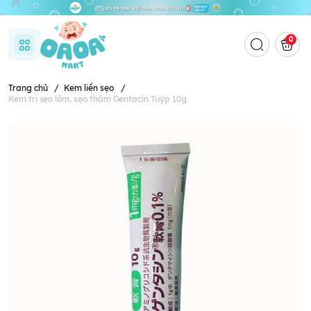
0
Trang chủ
/
Kem liền sẹo
/
Kem trị sẹo lõm, sẹo thâm Gentacin Tuýp 10g