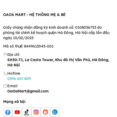
mạc (miệng, mũi và âm đạo), phải rửa ngay với nước liền khi
bị kem rơi vào mắt
OAOA MART - HỆ THỐNG MẸ & BÉ
Phải có sự giám sát của người lớn khi dùng cho trẻ em
Giấy chứng nhận đăng ký kinh doanh số: 0108056753 do
phòng tài chính kế hoạch quận Hà Đông, Hà Nội cấp lần đầu
ngày 10/02/2025
Mã số thuế: 8449613045-001
Địa chỉ
SH30-T1, La Casta Tower, Khu đô thị Văn Phú, Hà Đông,
Hà Nội
Hotline
0396 607 809
Email
OaOaMart@gmail.com
Mạng xã hội