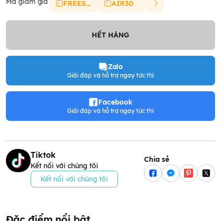
Mã giảm giá
FREESHIP
AIR30
HẾT HÀNG
Zalo
Giải đáp và hỗ trợ ngay tức thì
Facebook
Giải đáp và hỗ trợ ngay tức thì
Tiktok
Chia sẻ
Kết nối với chúng tôi
Kết nối với chúng tôi
Đặc điểm nổi bật