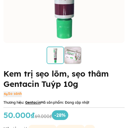
Kem trị sẹo lõm, sẹo thâm
Gentacin Tuýp 10g
So sánh
Thương hiệu:
Gentacin
Mã sản phẩm:
Đang cập nhật
50.000₫
-28%
69.000₫