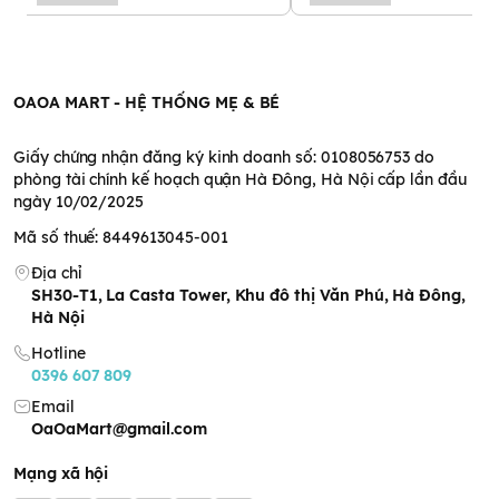
phẩm Fatzbaby Multimax
8
OAOA MART - HỆ THỐNG MẸ & BÉ
Giấy chứng nhận đăng ký kinh doanh số: 0108056753 do
phòng tài chính kế hoạch quận Hà Đông, Hà Nội cấp lần đầu
ngày 10/02/2025
Mã số thuế: 8449613045-001
Địa chỉ
SH30-T1, La Casta Tower, Khu đô thị Văn Phú, Hà Đông,
Hà Nội
Hotline
0396 607 809
Email
OaOaMart@gmail.com
Mạng xã hội