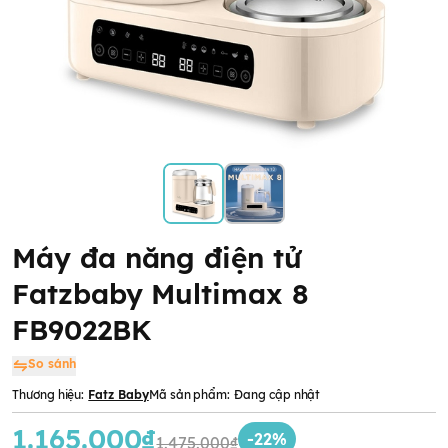
Máy đa năng điện tử
Fatzbaby Multimax 8
FB9022BK
So sánh
Thương hiệu:
Fatz Baby
Mã sản phẩm:
Đang cập nhật
1.165.000₫
-22%
1.475.000₫