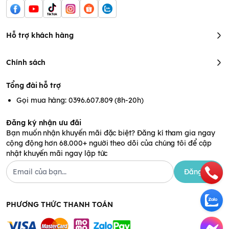
Hỗ trợ khách hàng
Nổi bật với nhiều tính năng nổi trội
tích hợp 2 máy vào một
thiết bị mà
vẫn có thể hoạt động cùng lúc một cách bình
thường.
Chính sách
Máy thứ nhất (bên phải – L): TIỆT TRÙNG/ SẤY KHÔ/ TỰ
ĐỘNG/ BẢO QUẢ
Tổng đài hỗ trợ
Máy thứ hai (bên trái – R): MÁY ĐUN & HÂM NƯỚC PHA SỮA
Gọi mua hàng: 0396.607.809 (8h-20h)
Đăng ký nhận ưu đãi
Bạn muốn nhận khuyến mãi đặc biệt? Đăng kí tham gia ngay
cộng động hơn 68.000+ người theo dõi của chúng tôi để cập
nhật khuyến mãi ngay lập tức
Đăng ký
PHƯƠNG THỨC THANH TOÁN
Công dụng máy đa năng điện tử Multimax 8