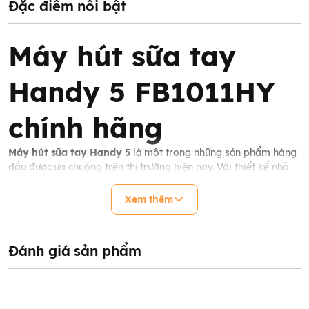
Đặc điểm nổi bật
Máy hút sữa tay
Handy 5 FB1011HY
chính hãng
Máy hút sữa tay Handy 5
là một trong những sản phẩm hàng
đầu được ưa chuộng trên thị trường hiện nay. Với thiết kế nhỏ
gọn, dễ sử dụng và vệ sinh, Handy 5 giúp mẹ bầu sau sinh giải
quyết vấn đề dư sữa, căng tức trong giai đoạn cho con bú.
Xem thêm
Đánh giá sản phẩm