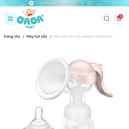
0
Trang chủ
/
Máy hút sữa
/
Máy hút sữa tay Handy 5 FB1011HY