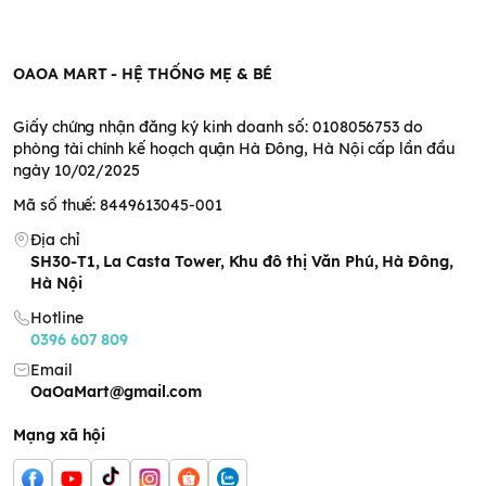
OAOA MART - HỆ THỐNG MẸ & BÉ
Giấy chứng nhận đăng ký kinh doanh số: 0108056753 do
phòng tài chính kế hoạch quận Hà Đông, Hà Nội cấp lần đầu
ngày 10/02/2025
Mã số thuế: 8449613045-001
Địa chỉ
SH30-T1, La Casta Tower, Khu đô thị Văn Phú, Hà Đông,
Hà Nội
Hotline
0396 607 809
Email
OaOaMart@gmail.com
Mạng xã hội
Thiết kế và công dụng của máy hút sữa tay Handy 5
Một thiết kế tay cầm cong giúp
dễ dàng cầm nắm và điều
chỉnh áp lực
bằng cách bóp cần điều chỉnh.