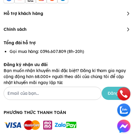
Hỗ trợ khách hàng
Chính sách
Tổng đài hỗ trợ
Gọi mua hàng: 0396.607.809 (8h-20h)
Đăng ký nhận ưu đãi
Bạn muốn nhận khuyến mãi đặc biệt? Đăng kí tham gia ngay
Tay cầm máy Handy 5 dáng cong để dễ cầm nắm
cộng động hơn 68.000+ người theo dõi của chúng tôi để cập
Phễu silicon mềm dẻo có cấu tạo bong bóng, không chỉ giúp
nhật khuyến mãi ngay lập tức
mát-xa bầu vú mẹ mà còn kích thích quá trình xuống sữa,
tạo
Đăng ký
điều kiện thoải mái nhất cho mẹ.
PHƯƠNG THỨC THANH TOÁN