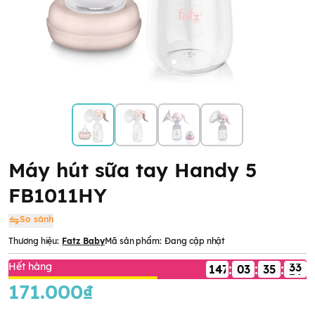
Máy hút sữa tay Handy 5
FB1011HY
So sánh
Thương hiệu:
Fatz Baby
Mã sản phẩm:
Đang cập nhật
Hết hàng
:
:
:
147
03
171.000₫