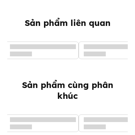
Sản phẩm liên quan
Sản phẩm cùng phân
Máy hút sữa tay Handy 5
Thiết kế và công dụng
khúc
của máy hút sữa tay
Handy 5