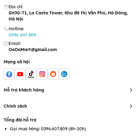
dặm: cháo, bột, rau củ quả...
Địa chỉ
Nấu ăn:
Xay các loại gia vị, nguyên liệu nấu ăn: hành, tỏi, ớt,
SH30-T1, La Casta Tower, Khu đô thị Văn Phú, Hà Đông,
tiêu...
Hà Nội
Làm sinh tố:
Xay trái cây, rau xanh để làm các loại sinh tố
Hotline
ngon miệng, bổ dưỡng.
0396 607 809
Làm các món tráng miệng:
Xay đá viên, trái cây để làm các
món tráng miệng mát lạnh.
Email
OaOaMart@gmail.com
Mạng xã hội
Hỗ trợ khách hàng
Chính sách
Tổng đài hỗ trợ
Gọi mua hàng: 0396.607.809 (8h-20h)