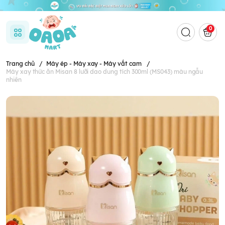
0
Trang chủ
/
Máy ép - Máy xay - Máy vắt cam
/
Máy xay thức ăn Misan 8 lưỡi dao dung tích 300ml (MS043) màu ngẫu
nhiên