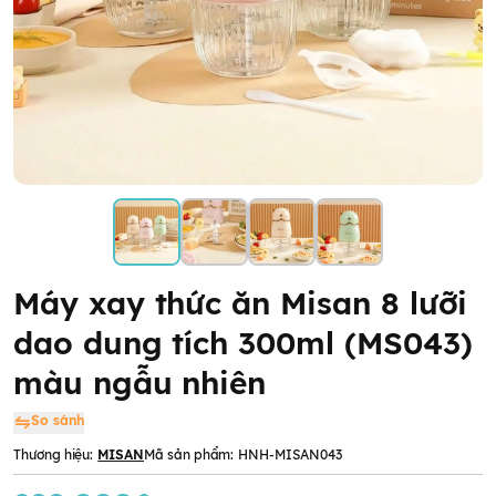
Máy xay thức ăn Misan 8 lưỡi
dao dung tích 300ml (MS043)
màu ngẫu nhiên
So sánh
Thương hiệu:
MISAN
Mã sản phẩm:
HNH-MISAN043