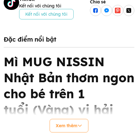
Chia sẻ
Kết nối với chúng tôi
Kết nối với chúng tôi
Đặc điểm nổi bật
Mì MUG NISSIN
Nhật Bản thơm ngon
cho bé trên 1
tuổi (Vàng) vị hải
sản & nước tương
Xem thêm