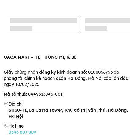
Mì Mug Nissin‎ Nhật Bản ăn dặm cho bé trên 1 tuổi (Vàng) -
Bao bì mới
OAOA MART - HỆ THỐNG MẸ & BÉ
Mì Mug cực kỳ thơm ngon
được các mẹ tin dùng
Giấy chứng nhận đăng ký kinh doanh số: 0108056753 do
phòng tài chính kế hoạch quận Hà Đông, Hà Nội cấp lần đầu
Đóng gói:
Có 4 gói nhỏ bên trong
. Bịch có từng gói nhỏ bên
ngày 10/02/2025
trong, một bữa ăn một gói nhỏ.
Mã số thuế: 8449613045-001
Có 2 màu
: gói màu trắng xanh 92g (hình gấu panda và cún
con), gói màu vàng 96g (hình heo và hình cáo).
Địa chỉ
SH30-T1, La Casta Tower, Khu đô thị Văn Phú, Hà Đông,
Hà Nội
Hotline
0396 607 809