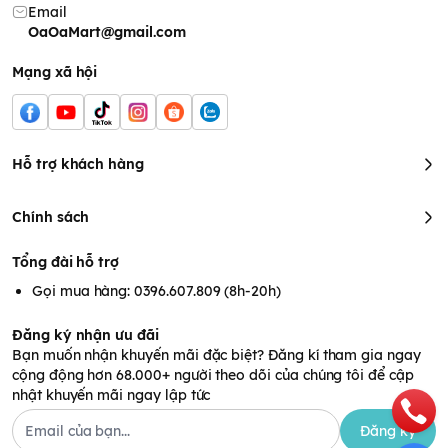
Email
OaOaMart@gmail.com
Mạng xã hội
Hỗ trợ khách hàng
Chính sách
Tổng đài hỗ trợ
Gọi mua hàng: 0396.607.809 (8h-20h)
Mì Mug Nissin‎ Nhật Bản ăn dặm cho bé trên 1 tuổi (Vàng) -
Đăng ký nhận ưu đãi
Bạn muốn nhận khuyến mãi đặc biệt? Đăng kí tham gia ngay
bao bì cũ
Độ tuổi sử dụng sản
cộng động hơn 68.000+ người theo dõi của chúng tôi để cập
nhật khuyến mãi ngay lập tức
phẩm
Đăng ký