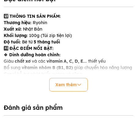
1️⃣ THÔNG TIN SẢN PHẨM:
Thương hiệu:
Ryohin
Xuất xứ:
Nhật Bản
Khối lượng:
100g (Túi zip tiện lợi)
Độ tuổi:
Bé từ
5 tháng tuổi
2️⃣ ĐẶC ĐIỂM NỔI BẬT:
🍀
Dinh dưỡng hoàn chỉnh:
Giàu
chất xơ
và các
vitamin A, C, D, E...
thiết yếu
Bổ sung
vitamin nhóm B (B1, B2)
giúp chuyển hóa năng lượng
Canxi
hỗ trợ phát triển xương và răng
🍀
Thành phần 100% tự nhiên:
Xem thêm
100% lúa mì nguyên cám
nội địa Nhật
KHÔNG chất bảo quản – KHÔNG phẩm màu – KHÔNG
hương liệu
KHÔNG cay, KHÔNG chiên
, không gây nóng cho bé
Đánh giá sản phẩm
🍀
Tiện lợi – dễ chế biến – dễ ăn:
Mì cắt vụn
, mềm mịn, dễ nhai nuốt
Túi zip
nhỏ gọn, tiện mang theo
khi đi chơi, du lịch
Sợi mì nhỏ giúp
kích thích phản xạ nhai
, hỗ trợ phát triển cơ