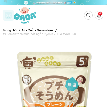
0
Trang chủ
/
Mì - Miến - Nui ăn dặm
/
Mì Somen tách muối cắt ngắn Ryohin vị Lúa Mạch 5M+