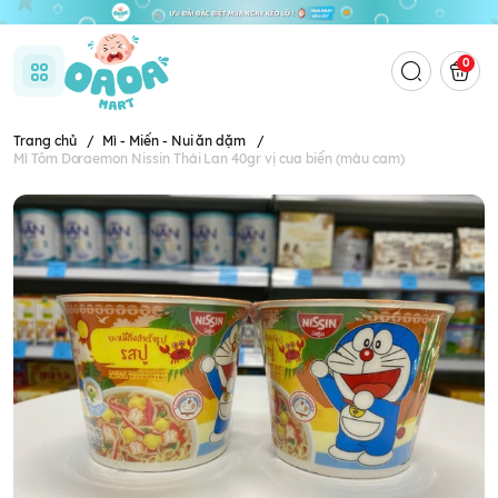
0
Trang chủ
/
Mì - Miến - Nui ăn dặm
/
Mì Tôm Doraemon Nissin Thái Lan 40gr vị cua biển (màu cam)