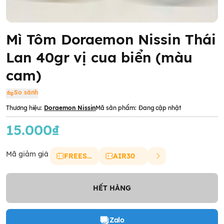
Mì Tôm Doraemon Nissin Thái
Lan 40gr vị cua biển (màu
cam)
So sánh
Thương hiệu:
Doraemon Nissin
Mã sản phẩm:
Đang cập nhật
15.000₫
Mã giảm giá
FREESHIP
AIR30
HẾT HÀNG
Zalo