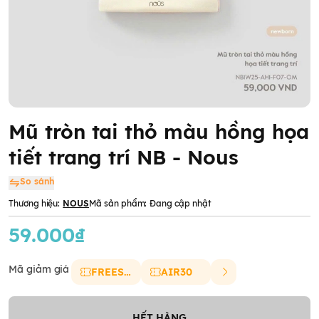
Mũ tròn tai thỏ màu hồng họa
tiết trang trí NB - Nous
So sánh
Thương hiệu:
NOUS
Mã sản phẩm:
Đang cập nhật
59.000₫
Mã giảm giá
FREESHIP
AIR30
HẾT HÀNG