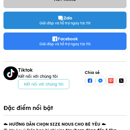
Zalo
Giải đáp và hỗ trợ ngay tức thì
Facebook
Giải đáp và hỗ trợ ngay tức thì
Tiktok
Chia sẻ
Kết nối với chúng tôi
Kết nối với chúng tôi
Đặc điểm nổi bật
☁️
HƯỚNG DẪN CHỌN SIZE NOUS CHO BÉ YÊU
☁️