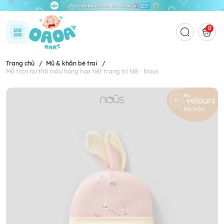
0
Trang chủ
/
Mũ & khăn bé trai
/
Mũ tròn tai thỏ màu hồng họa tiết trang trí NB - Nous