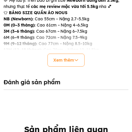
💬
Mẹ lưu ý:
Trên bao bì ghi size
Newborn dùng đến 3.5kg
,
nhưng thực tế
các mẹ review mặc vừa tới 5.5kg
nha 💕
👕
BẢNG SIZE QUẦN ÁO NOUS
NB (Newborn):
Cao 55cm – Nặng 2.7–5.5kg
0M (0–3 tháng):
Cao 61cm – Nặng 4–6.5kg
3M (3–6 tháng):
Cao 67cm – Nặng 6–7.5kg
6M (6–9 tháng):
Cao 72cm – Nặng 7.5–9kg
9M (9–12 tháng):
Cao 77cm – Nặng 8.5–10kg
12M (12–18 tháng):
Cao 79cm – Nặng 10–11.5kg
18M (18–24 tháng):
Cao 86cm – Nặng 11.5–13kg
Xem thêm
2Y (2–3 tuổi):
Cao 86–96cm – Nặng 13–15kg
3Y (3–4 tuổi):
Cao 96–106cm – Nặng 15–17kg
4Y (4–5 tuổi):
Cao 107–114cm – Nặng 17–19kg
5Y (5–6 tuổi):
Cao 114–122cm – Nặng 19–22kg
Đánh giá sản phẩm
🧢
BẢNG SIZE MŨ, GIÀY & PHỤ KIỆN
NB:
Dưới 6kg
S:
0–6 tháng
M:
6–12 tháng
L:
12–24 tháng
XL:
2–6 tuổi
Sản phẩm liên quan