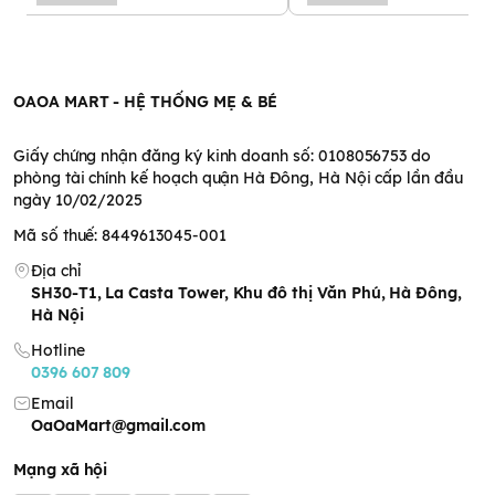
- Sử dụng Quy trình ủ hạt nảy mầm giúp kích hoạt enzyme tự
nhiên, giảm yếu tố cản trở hấp thu, nhờ đó hỗ trợ tiêu hóa và
giúp cơ thể dễ hấp thu dưỡng chất.
- Các loại đậu chứa nguồn chất khoáng dồi dào (Sắt, Kẽm ,...)
OAOA MART - HỆ THỐNG MẸ & BÉ
HƯỚNG DẪN BẢO QUẢN:
Giấy chứng nhận đăng ký kinh doanh số: 0108056753 do
- Đóng kín sau khi sử dụng.
phòng tài chính kế hoạch quận Hà Đông, Hà Nội cấp lần đầu
- Bảo quản nơi khô ráo, thoáng mát, tránh ánh nắng trực tiếp
ngày 10/02/2025
và nhiệt độ cao.
Mã số thuế: 8449613045-001
Địa chỉ
SH30-T1, La Casta Tower, Khu đô thị Văn Phú, Hà Đông,
Hà Nội
Hotline
0396 607 809
Email
OaOaMart@gmail.com
Mạng xã hội