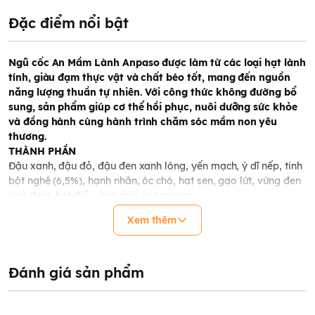
Đặc điểm nổi bật
Ngũ cốc An Mầm Lành Anpaso được làm từ các loại hạt lành
tính, giàu đạm thực vật và chất béo tốt, mang đến nguồn
năng lượng thuần tự nhiên. Với công thức không đường bổ
sung, sản phẩm giúp cơ thể hồi phục, nuôi dưỡng sức khỏe
và đồng hành cùng hành trình chăm sóc mầm non yêu
thương.
THÀNH PHẦN
Đậu xanh, đậu đỏ, đậu đen xanh lòng, yến mạch, ý dĩ nếp, tinh
bột nghệ (6,5%), hạnh nhân, óc chó, hạt sen, gạo lứt, vừng đen
(mè đen), hạt điều, hạt chia, hạt macca.
Xem thêm
HƯỚNG DẪN SỬ DỤNG
- Cho 2-4 muỗng (1-2 gói) bột ngũ cốc vào ly
- Hòa tan với 30ml nước nhiệt độ thường (khoảng 30-35 độ C),
sau đó thêm 70-100 ml nước nóng 100 độ C.
Đánh giá sản phẩm
- Khuấy đều và thưởng thức khi còn ấm nóng.
- Uống đều đặn 1-2 lần/ngày