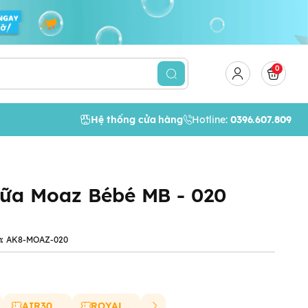
0
Hệ thống cửa hàng
Hotline:
0396.607.809
sữa Moaz Bébé MB - 020
:
AK8-MOAZ-020
AIR30
ROYAL20