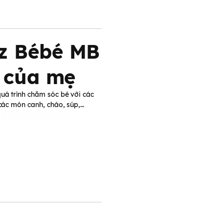
az Bébé MB
c của mẹ
quá trình chăm sóc bé với các
 các món canh, cháo, súp,…