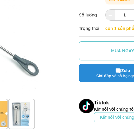
Số lượng
Trạng thái
còn 1 sản ph
MUA NGA
Zalo
Giải đáp và hỗ trợ nga
Tiktok
Kết nối với chúng tô
Kết nối với chúng