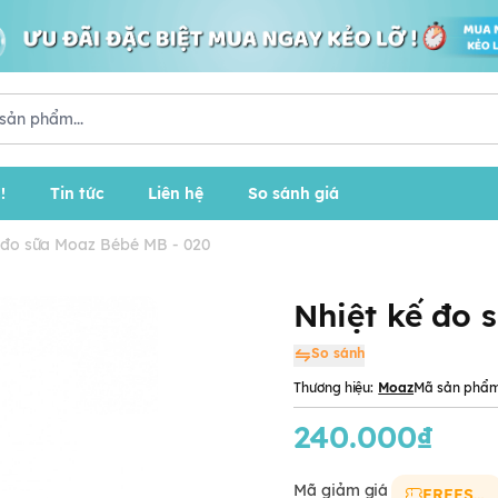
!
Tin tức
Liên hệ
So sánh giá
 đo sữa Moaz Bébé MB - 020
Nhiệt kế đo 
So sánh
Thương hiệu:
Moaz
Mã sản phẩm
240.000₫
Mã giảm giá
FREESHIP