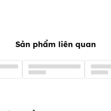
Sản phẩm liên quan
ản phẩm
z Bebe
ên có khá nhiều bà mẹ bỉm sữa
con bằng nước vừa sôi xong