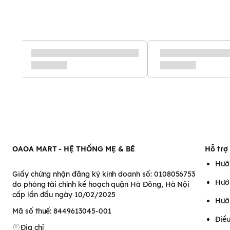
Nhiệt kế Moaz Bébé đo sữa MB - 020
với khoảng đo từ -50 độ
rất nhanh chỉ 5s
là mẹ có thể nhận được kết quả.
OAOA MART - HỆ THỐNG MẸ & BÉ
Hỗ trợ
Hướ
Giấy chứng nhận đăng ký kinh doanh số: 0108056753
Hướ
do phòng tài chính kế hoạch quận Hà Đông, Hà Nội
cấp lần đầu ngày 10/02/2025
Hướ
Mã số thuế: 8449613045-001
Điều
Địa chỉ