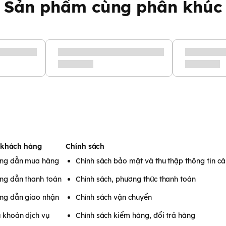
Sản phẩm cùng phân khúc
 đễn 240 độ C,
thời gian đo
 khách hàng
Chính sách
ng dẫn mua hàng
Chính sách bảo mật và thu thập thông tin c
ng dẫn thanh toán
Chính sách, phương thức thanh toán
ng dẫn giao nhận
Chính sách vận chuyển
 khoản dịch vụ
Chính sách kiểm hàng, đổi trả hàng