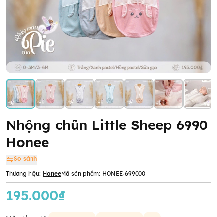
Nhộng chũn Little Sheep 6990
Honee
So sánh
Thương hiệu:
Honee
Mã sản phẩm:
HONEE-699000
195.000₫