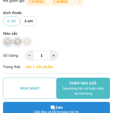
Mã giảm giá
FREESHIP
AIR30
Kích thước
0-3M
3-6M
Màu sắc
Số lượng
Trạng thái
còn 1 sản phẩm
THÊM VÀO GIỎ
MUA NGAY
Giao hàng tận nơi hoặc nhận
tại cửa hàng
Zalo
Giải đáp và hỗ trợ ngay tức thì