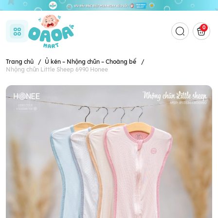
0
Trang chủ
/
Ủ kén – Nhộng chũn – Choàng bế
/
Nhộng chũn Little Sheep 6990 Honee