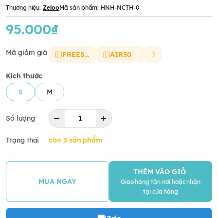
Thương hiệu:
Zeloo
Mã sản phẩm:
HNH-NCTH-0
95.000₫
Mã giảm giá
FREESHIP
AIR30
Kích thước
S
M
Số lượng
Trạng thái
còn 3 sản phẩm
THÊM VÀO GIỎ
MUA NGAY
Giao hàng tận nơi hoặc nhận
tại cửa hàng