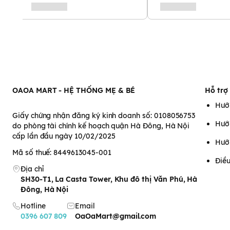
Hegen
size Y cut cho bé tr
tuổi
Núm ty thay thế bình Hegen
được sản xuất tại Malaysia theo
Núm ty bình Hegen size Y cut đến từ thương hiệu Hegen được là
mềm mại
,
không chứa BPA,
đàn hồi tốt, không mùi tuyệt đối a
sinh, giúp cơ hàm của bé phát triển tối đa.
OAOA MART - HỆ THỐNG MẸ & BÉ
Hỗ trợ
Núm ty Hegen size Y cut được làm từ chất liệu silicone mềm m
Hướ
miệng cũng như phần nướu non nớt của bé. Với thiết kế vừa vặ
Giấy chứng nhận đăng ký kinh doanh số: 0108056753
bình Hegen mang đến cảm giác thoải mái và êm ái. Không gây 
Hướ
do phòng tài chính kế hoạch quận Hà Đông, Hà Nội
của bé.
cấp lần đầu ngày 10/02/2025
Hướ
Mã số thuế: 8449613045-001
Điều
Địa chỉ
SH30-T1, La Casta Tower, Khu đô thị Văn Phú, Hà
Đông, Hà Nội
Hotline
Email
0396 607 809
OaOaMart@gmail.com