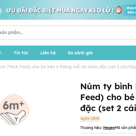
!
Tin tức
Liên hệ
So sánh giá
ut (Thick Feed) cho bé trên 6 tháng tuổi ăn cháo đặc (set 2 cái/hộ
Núm ty bình 
Feed) cho bé
đặc (set 2 cá
So sánh
Thương hiệu:
Hegen
Mã sản phẩ