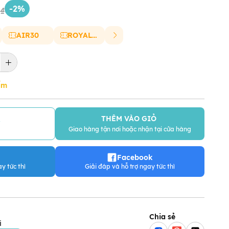
-2%
0₫
AIR30
ROYAL20
ẩm
THÊM VÀO GIỎ
Y
Giao hàng tận nơi hoặc nhận tại cửa hàng
Facebook
y tức thì
Giải đáp và hỗ trợ ngay tức thì
Chia sẻ
i