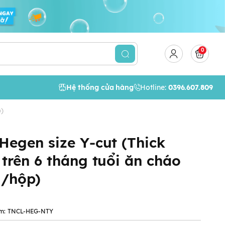
0
Hệ thống cửa hàng
Hotline:
0396.607.809
p)
Hegen size Y-cut (Thick
 trên 6 tháng tuổi ăn cháo
i/hộp)
m:
TNCL-HEG-NTY