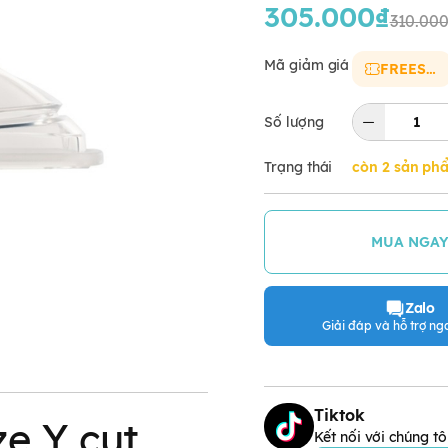
305.000₫
310.00
Mã giảm giá
FREESHIP
Số lượng
Trạng thái
còn 2 sản ph
MUA NGA
Zalo
Giải đáp và hỗ trợ nga
Tiktok
e Y cut
Kết nối với chúng tô