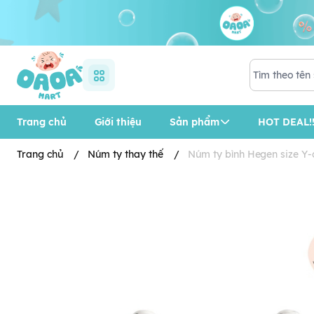
Trang chủ
Giới thiệu
Sản phẩm
HOT DEAL!!
Trang chủ
/
Núm ty thay thế
/
Núm ty bình Hegen size Y-c