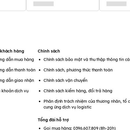
ên 6 tháng
 công nghệ chuẩn Singapore.
m từ chất liệu
100% silicone
n toàn cho sức khỏe của trẻ sơ
 khách hàng
Chính sách
ại mang đến sự thoải mái cho
ng dẫn mua hàng
Chính sách bảo mật và thu thập thông tin c
n vòm miệng của bé, núm ty
tổn thương cho nướu và lợi
ng dẫn thanh toán
Chính sách, phương thức thanh toán
ng dẫn giao nhận
Chính sách vận chuyển
 khoản dịch vụ
Chính sách kiểm hàng, đổi trả hàng
Phân định trách nhiệm của thương nhân, tổ 
cung ứng dịch vụ logistic
Tổng đài hỗ trợ
Gọi mua hàng: 0396.607.809 (8h-20h)