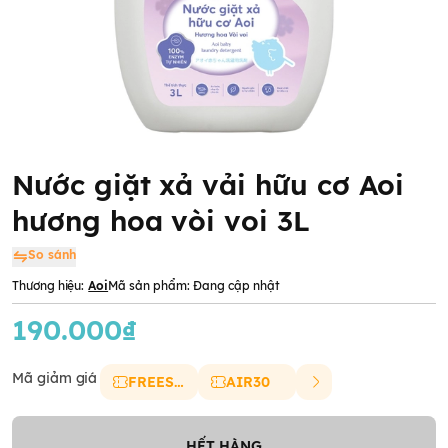
Nước giặt xả vải hữu cơ Aoi
hương hoa vòi voi 3L
So sánh
Thương hiệu:
Aoi
Mã sản phẩm:
Đang cập nhật
190.000₫
Mã giảm giá
FREESHIP
AIR30
HẾT HÀNG