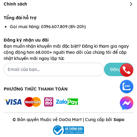
Chính sách
Giặt máy:
Sử dụng 1 nắp đầy (
60 ml
) cho 1 lần giặt thông thường.
Lưu ý khi sử dụng sản phẩm :
Tổng đài hỗ trợ
Bảo quản nơi khô ráo, thoáng mát, tránh ánh nắng trực tiếp.
Gọi mua hàng: 0396.607.809 (8h-20h)
Tránh xa tầm tay trẻ em.
Không sử dụng cho các loại vải len, lụa, tơ tằm.
Đăng ký nhận ưu đãi
Bạn muốn nhận khuyến mãi đặc biệt? Đăng kí tham gia ngay
cộng động hơn 68.000+ người theo dõi của chúng tôi để cập
nhật khuyến mãi ngay lập tức
Đăng ký
PHƯƠNG THỨC THANH TOÁN
© Bản quyền thuộc về OaOa Mart | Cung cấp bởi
Sapo