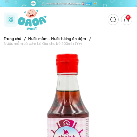
0
Trang chủ
/
Nước mắm – Nước tương ăn dặm
/
Nước mắm cá cơm Lê Gia cho bé 200ml (1Y+)