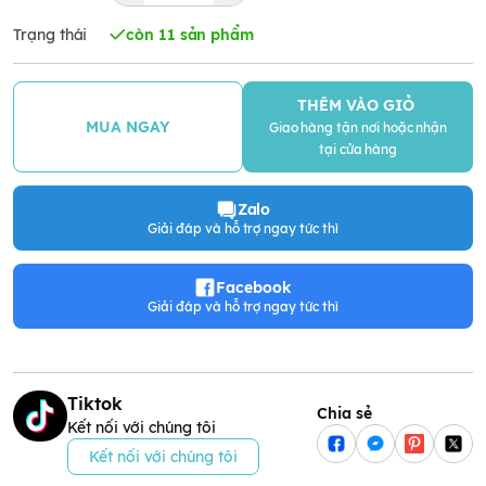
Trạng thái
còn 11 sản phẩm
THÊM VÀO GIỎ
MUA NGAY
Giao hàng tận nơi hoặc nhận
tại cửa hàng
Zalo
Giải đáp và hỗ trợ ngay tức thì
Facebook
Giải đáp và hỗ trợ ngay tức thì
Tiktok
Chia sẻ
Kết nối với chúng tôi
Kết nối với chúng tôi