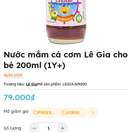
Nước mắm cá cơm Lê Gia cho
bé 200ml (1Y+)
So sánh
Thương hiệu:
Lê Gia
Mã sản phẩm:
LEGIA-NM200
79.000₫
Mã giảm giá
FREESHIP
AIR30
Số lượng