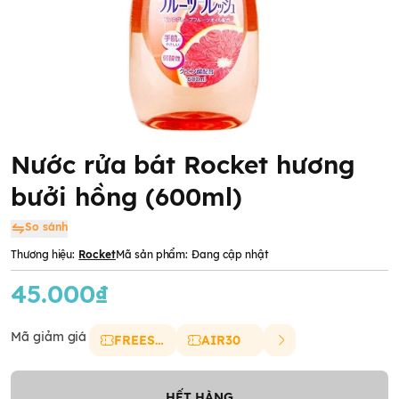
Nước rửa bát Rocket hương
bưởi hồng (600ml)
So sánh
Thương hiệu:
Rocket
Mã sản phẩm:
Đang cập nhật
45.000₫
Mã giảm giá
FREESHIP
AIR30
HẾT HÀNG