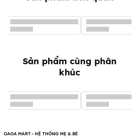
3. Lưu ý:
- Người hay bị dị ứng da tay nên đeo bao tay làm bếp khi sử
dụng sản phẩm.
- Tránh để nước rửa bát dính vào mắt. Nếu bị dính vào mắt,
nên rửa lại ngay bằng nước thường.
4. Hướng dẫn bảo quản
Bảo quản nơi thoáng mát, khô ráo.
Để xa tầm tay trẻ em.
BARCODE: 4903367301758
Sản phẩm cùng phân
khúc
OAOA MART - HỆ THỐNG MẸ & BÉ