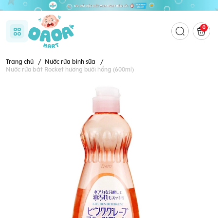
0
Trang chủ
/
Nước rửa bình sữa
/
Nước rửa bát Rocket hương bưởi hồng (600ml)