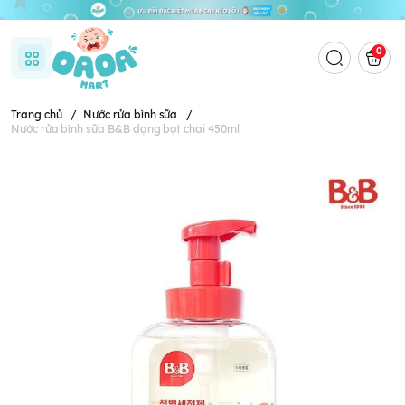
0
Trang chủ
/
Nước rửa bình sữa
/
Nước rửa bình sữa B&B dạng bọt chai 450ml