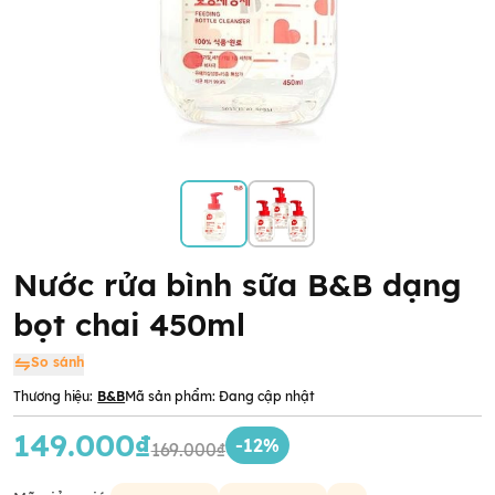
Nước rửa bình sữa B&B dạng
bọt chai 450ml
So sánh
Thương hiệu:
B&B
Mã sản phẩm:
Đang cập nhật
149.000₫
-12%
169.000₫