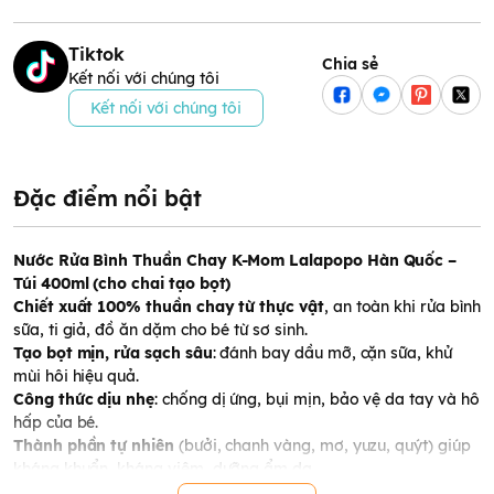
Tiktok
Chia sẻ
Kết nối với chúng tôi
Kết nối với chúng tôi
Đặc điểm nổi bật
Nước Rửa Bình Thuần Chay K-Mom Lalapopo Hàn Quốc –
Túi 400ml (cho chai tạo bọt)
Chiết xuất 100% thuần chay từ thực vật
, an toàn khi rửa bình
sữa, ti giả, đồ ăn dặm cho bé từ sơ sinh.
Tạo bọt mịn, rửa sạch sâu
: đánh bay dầu mỡ, cặn sữa, khử
mùi hôi hiệu quả.
Công thức dịu nhẹ
: chống dị ứng, bụi mịn, bảo vệ da tay và hô
hấp của bé.
Thành phần tự nhiên
(bưởi, chanh vàng, mơ, yuzu, quýt) giúp
kháng khuẩn, kháng viêm, dưỡng ẩm da.
Chất hoạt động bề mặt từ mía & ngô
, tăng khả năng làm