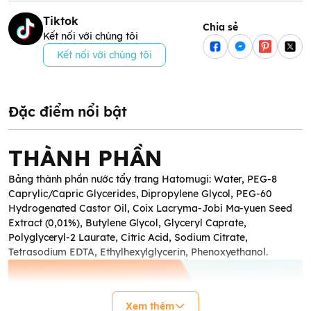
Tiktok
Chia sẻ
Kết nối với chúng tôi
Kết nối với chúng tôi
Đặc điểm nổi bật
THÀNH PHẦN
Bảng thành phần nước tẩy trang Hatomugi: Water, PEG-8
Caprylic/Capric Glycerides, Dipropylene Glycol, PEG-60
Hydrogenated Castor Oil, Coix Lacryma-Jobi Ma-yuen Seed
Extract (0,01%), Butylene Glycol, Glyceryl Caprate,
Polyglyceryl-2 Laurate, Citric Acid, Sodium Citrate,
Tetrasodium EDTA, Ethylhexylglycerin, Phenoxyethanol.
Xem thêm