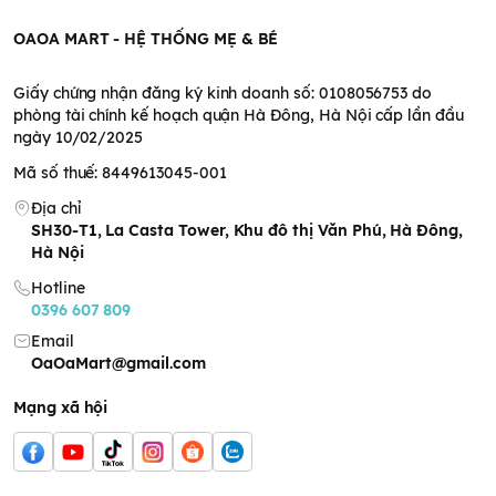
Lưu ý khi sử dụng:
OAOA MART - HỆ THỐNG MẸ & BÉ
Tránh xa tầm tay trẻ em.
Nếu lỡ uống, hãy uống nhiều nước và đi gặp ngay bác sĩ. Nếu
dính vào mắt thì rửa kỹ mắt dưới vòi nước
Giấy chứng nhận đăng ký kinh doanh số: 0108056753 do
Tránh để sản phẩm tiếp xúc trực tiếp với ánh nắng mặt trời
phòng tài chính kế hoạch quận Hà Đông, Hà Nội cấp lần đầu
HSD: Hạn sử dụng xem trên bao bì của sản phẩm.
ngày 10/02/2025
Mã số thuế: 8449613045-001
Địa chỉ
SH30-T1, La Casta Tower, Khu đô thị Văn Phú, Hà Đông,
Hà Nội
Hotline
0396 607 809
Email
OaOaMart@gmail.com
Mạng xã hội