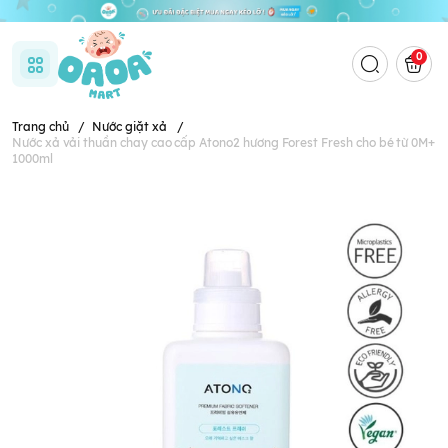
0
Trang chủ
/
Nước giặt xả
/
Nước xả vải thuần chay cao cấp Atono2 hương Forest Fresh cho bé từ 0M+
1000ml