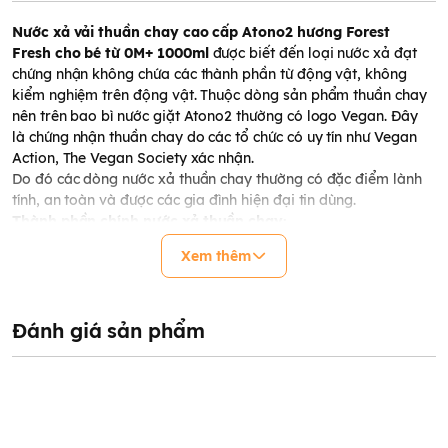
Nước xả vải thuần chay cao cấp Atono2 hương Forest
Fresh cho bé từ 0M+ 1000ml
được biết đến loại nước xả đạt
chứng nhận không chứa các thành phần từ động vật, không
kiểm nghiệm trên động vật. Thuộc dòng sản phẩm thuần chay
nên trên bao bì nước giặt Atono2 thường có logo Vegan. Đây
là
chứng nhận thuần chay do các tổ chức có uy tín như Vegan
Action, The Vegan Society xác nhận.
Do đó các dòng nước xả thuần chay thường có đặc điểm lành
tính, an toàn và được các gia đình hiện đại tin dùng.
Thành phần chính
nước xả
thuần chay:
Surfactant [quaternary ammonium type (cationic), higher
Xem thêm
alcohol type (nonionic) total content 5% to less than 15%],
phase stabilizer, acidity regulator, green tea extract( Chiết
xuất lá trà xanh), vitamin tree fruit extract (Chiết xuất cây hắc
mai biển), rosemary leaf extract (Chiết xuất lá hương thảo),
Đánh giá sản phẩm
fragrance (hương bột bông Cotton Powder), Purified water.
Ưu điểm dòng nước xả như:
Thành phần thuần chay đạt chứng nhận thuần chay VEGAN an
toàn tuyệt đối cho sức khỏe, phù hợp cho cả gia đình từ bé sơ