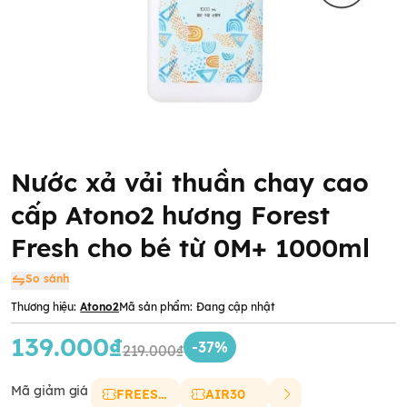
Nước xả vải thuần chay cao
cấp Atono2 hương Forest
Fresh cho bé từ 0M+ 1000ml
So sánh
Thương hiệu:
Atono2
Mã sản phẩm:
Đang cập nhật
139.000₫
-37%
219.000₫
Mã giảm giá
FREESHIP
AIR30