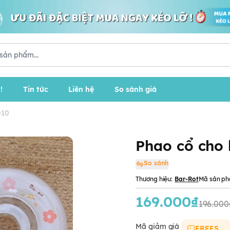
!
Tin tức
Liên hệ
So sánh giá
010
Phao cổ cho 
So sánh
Thương hiệu:
Bar-Rot
Mã sản ph
169.000₫
196.000
Mã giảm giá
FREESHIP