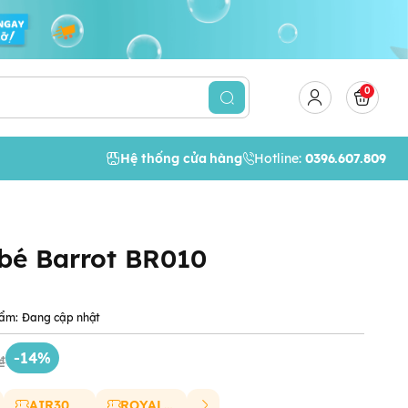
0
Hệ thống cửa hàng
Hotline:
0396.607.809
bé Barrot BR010
ẩm:
Đang cập nhật
-14%
₫
AIR30
ROYAL20