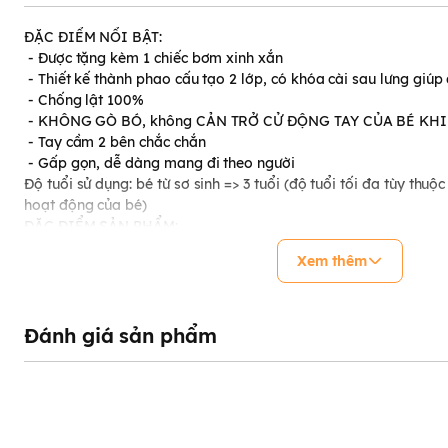
ĐẶC ĐIỂM NỔI BẬT:
- Được tặng kèm 1 chiếc bơm xinh xắn
- Thiết kế thành phao cấu tạo 2 lớp, có khóa cài sau lưng giú
- Chống lật 100%
- KHÔNG GÒ BÓ, không CẢN TRỞ CỬ ĐỘNG TAY CỦA BÉ KHI
- Tay cầm 2 bên chắc chắn
- Gấp gọn, dễ dàng mang đi theo người
Độ tuổi sử dụng: bé từ sơ sinh => 3 tuổi (độ tuổi tối đa tùy thu
hoạt động của bé)
ĐẶC ĐIỂM SẢN PHẨM:
Phao bơi đỡ cổ là sản phẩm dành cho bé từ sơ sinh đến 3 tuổi k
Xem thêm
phẩm với thiết kế chống lật an toàn cho bé, ba mẹ yên tâm. 
gài an toàn. Với những tính năng tuyệt với thì sản phẩm phao 
thể thiếu trong mùa hè cho bé vui chơi với nước
THÔNG TIN SẢN PHẨM:
Đánh giá sản phẩm
- Hãng Sản xuất: Bar Rot
- Tên sản phẩm: Phao cổ tập bơi cho bé
- Phao vòng cho bé từ 0 tháng đến 3 tuổi
- Thiết kế: phao tròn xinh xắn, hỗ trợ bé tập bơi
- Khối lượng đóng gói: 500g