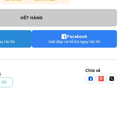
HẾT HÀNG
Facebook
y tức thì
Giải đáp và hỗ trợ ngay tức thì
Chia sẻ
i
 tôi