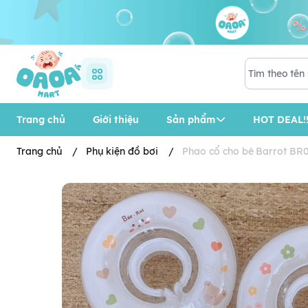
Trang chủ
Giới thiệu
Sản phẩm
HOT DEAL!!
Trang chủ
/
Phụ kiện đồ bơi
/
Phao cổ cho bé Barrot BR