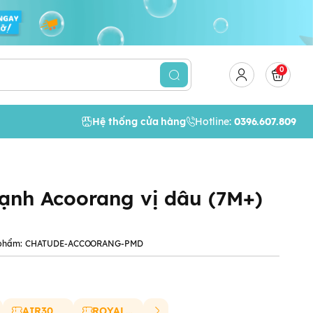
0
Hệ thống cửa hàng
Hotline:
0396.607.809
ạnh Acoorang vị dâu (7M+)
phẩm:
CHATUDE-ACCOORANG-PMD
AIR30
ROYAL20