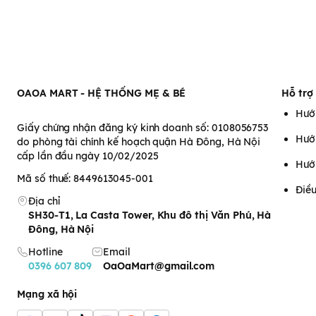
OAOA MART - HỆ THỐNG MẸ & BÉ
Hỗ trợ
Hướ
Giấy chứng nhận đăng ký kinh doanh số: 0108056753
Hướ
do phòng tài chính kế hoạch quận Hà Đông, Hà Nội
cấp lần đầu ngày 10/02/2025
Hướ
Mã số thuế: 8449613045-001
Điều
Địa chỉ
SH30-T1, La Casta Tower, Khu đô thị Văn Phú, Hà
Đông, Hà Nội
Hotline
Email
0396 607 809
OaOaMart@gmail.com
Mạng xã hội