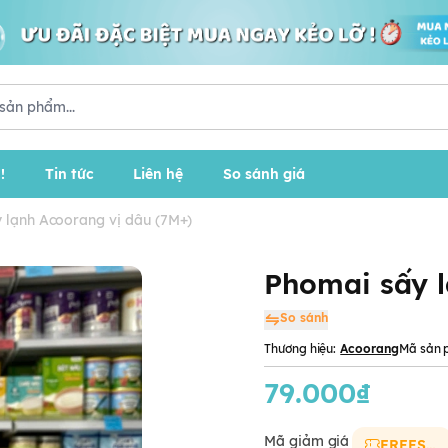
!
Tin tức
Liên hệ
So sánh giá
 lạnh Acoorang vị dâu (7M+)
Phomai sấy l
So sánh
Thương hiệu:
Acoorang
Mã sản 
79.000₫
Mã giảm giá
FREESHIP