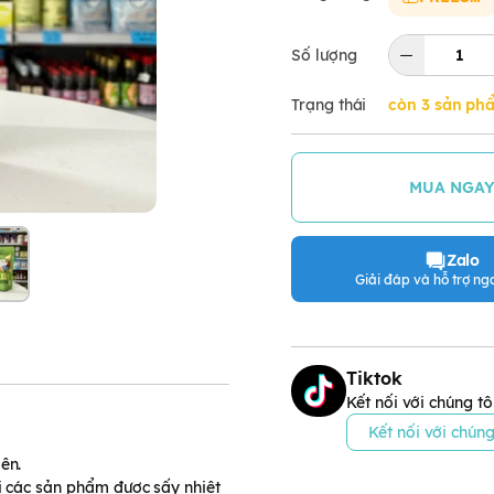
Số lượng
Trạng thái
còn 3 sản ph
MUA NGA
Zalo
Giải đáp và hỗ trợ nga
Tiktok
Kết nối với chúng tô
Kết nối với chúng
ên.
i các sản phẩm được sấy nhiệt