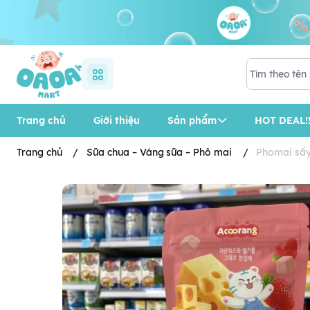
Trang chủ
Giới thiệu
Sản phẩm
HOT DEAL!!
Trang chủ
/
Sữa chua – Váng sữa – Phô mai
/
Phomai sấy