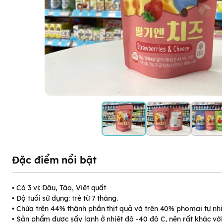
Đặc điểm nổi bật
• Có 3 vị: Dâu, Táo, Việt quất
• Độ tuổi sử dụng: trẻ từ 7 tháng.
• Chứa trên 44% thành phần thịt quả và trên 40% phomai tự nhi
• Sản phẩm được sấy lạnh ở nhiệt độ -40 độ C, nên rất khác vớ