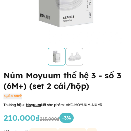
Núm Moyuum thế hệ 3 - số 3
(6M+) (set 2 cái/hộp)
So sánh
Thương hiệu:
Moyuum
Mã sản phẩm:
AKC-MOYUUM-NUM3
210.000₫
-3%
215.000₫