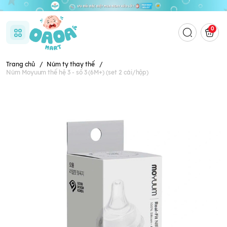
0
Trang chủ
/
Núm ty thay thế
/
Núm Moyuum thế hệ 3 - số 3 (6M+) (set 2 cái/hộp)