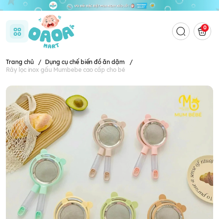
0
Trang chủ
/
Dụng cụ chế biến đồ ăn dặm
/
Rây lọc inox gấu Mumbebe cao cấp cho bé