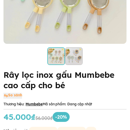
Rây lọc inox gấu Mumbebe
cao cấp cho bé
So sánh
Thương hiệu:
Mumbebe
Mã sản phẩm:
Đang cập nhật
45.000₫
-20%
56.000₫