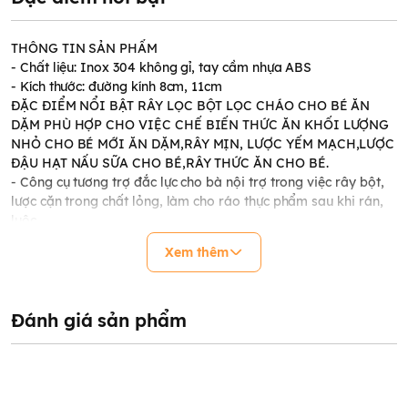
THÔNG TIN SẢN PHẨM
- Chất liệu: Inox 304 không gỉ, tay cầm nhựa ABS
- Kích thước: đường kính 8cm, 11cm
ĐẶC ĐIỂM NỔI BẬT RÂY LỌC BỘT LỌC CHÁO CHO BÉ ĂN
DẶM PHÙ HỢP CHO VIỆC CHẾ BIẾN THỨC ĂN KHỐI LƯỢNG
NHỎ CHO BÉ MỚI ĂN DẶM,RÂY MỊN, LƯỢC YẾM MẠCH,LƯỢC
ĐẬU HẠT NẤU SỮA CHO BÉ,RÂY THỨC ĂN CHO BÉ.
- Công cụ tương trợ đắc lực cho bà nội trợ trong việc rây bột,
lược cặn trong chất lỏng, làm cho ráo thực phẩm sau khi rán,
luộc...
- Lưới lọc nhỏ giúp lọc cháo, nước dashi,...
Xem thêm
- Tay cầm nhựa giúp không nóng tay khi sử dụng
- Rây lọc inox lọc cháo Được làm cho từ chất liệu inox, an toàn
cho sức khỏe của người dùng.
- Tiện lợi chùi rửa, vệ sinh sau lúc dùng.
Đánh giá sản phẩm
- Cán có móc treo,giúp tiết kiệm không gian cất giữ, mang đến
bề ngoài sạch sẽ và gọn gàng cho căn bếp của gia đình