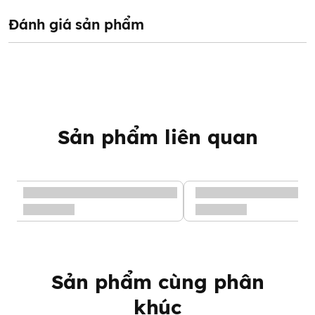
bé mà không lo bị sót lại thức ăn như những dòng thìa sâu lòng
khác.
Đánh giá sản phẩm
Sản phẩm liên quan
Sản phẩm cùng phân
khúc