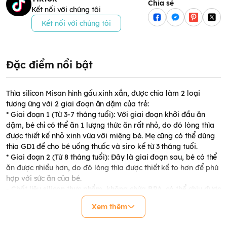
Chia sẻ
Kết nối với chúng tôi
Kết nối với chúng tôi
Đặc điểm nổi bật
Thìa silicon Misan hình gấu xinh xắn, được chia làm 2 loại
tương ứng với 2 giai đoạn ăn dặm của trẻ:
* Giai đoạn 1 (Từ 3-7 tháng tuổi): Với giai đoạn khởi đầu ăn
dặm, bé chỉ có thể ăn 1 lượng thức ăn rất nhỏ, do đó lòng thìa
được thiết kế nhỏ xinh vừa với miệng bé. Mẹ cũng có thể dùng
thìa GD1 để cho bé uống thuốc và siro kể từ 3 tháng tuổi.
* Giai đoạn 2 (Từ 8 tháng tuổi): Đây là giai đoạn sau, bé có thể
ăn được nhiều hơn, do đó lòng thìa được thiết kế to hơn để phù
hợp với sức ăn của bé.
- Chất liệu silicon thực phẩm, không chứa BPA, có thể chịu được
nhiệt độ cao
Xem thêm
- Đầu thìa bo viền mềm mại và an toàn cho miệng em bé
- Thiết kế lòng thìa nông, giúp mẹ đút hết thức ăn vào miệng