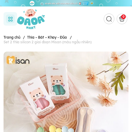
0
Trang chủ
/
Thìa – Bát – Khay - Đũa
/
Set 2 thìa silicon 2 giai đoạn Misan (màu ngẫu nhiên)