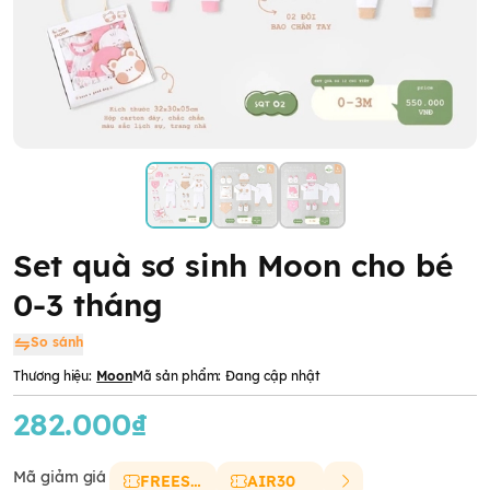
Set quà sơ sinh Moon cho bé
0-3 tháng
So sánh
Thương hiệu:
Moon
Mã sản phẩm:
Đang cập nhật
282.000₫
Mã giảm giá
FREESHIP
AIR30