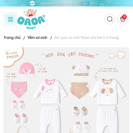
0
Trang chủ
/
Yếm sơ sinh
/
Set quà sơ sinh Moon cho bé 0-3 tháng