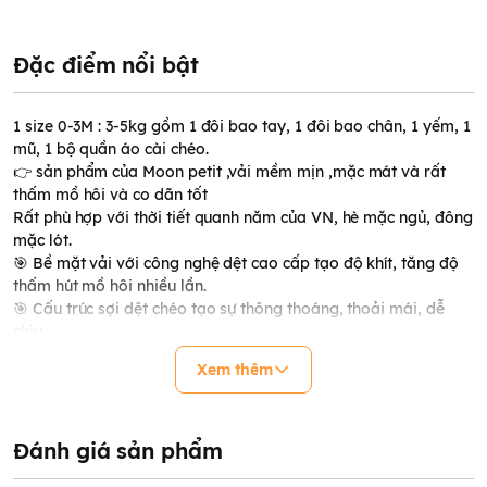
Đặc điểm nổi bật
1 size 0-3M : 3-5kg gồm 1 đôi bao tay, 1 đôi bao chân, 1 yếm, 1
mũ, 1 bộ quần áo cài chéo.
👉 sản phẩm của Moon petit ,vải mềm mịn ,mặc mát và rất
thấm mồ hôi và co dãn tốt
Rất phù hợp với thời tiết quanh năm của VN, hè mặc ngủ, đông
mặc lót.
🎯 Bề mặt vải với công nghệ dệt cao cấp tạo độ khít, tăng độ
thấm hút mồ hôi nhiều lần.
🎯 Cấu trúc sợi dệt chéo tạo sự thông thoáng, thoải mái, dễ
chịu.
🎯 Vượt trội về độ co giãn và đàn hồi, nhẹ nhàng ôm lấy cơ thể
Xem thêm
bé mà không làm bé khó chịu ngay cả khi mặc ôm sát.
🎯 Bề mặt vải bóng mượt cả trong lẫn ngoài.
🎯 Sợi vải mềm nhưng rất chắc chắn và bền, sau nhiều lần giặt
vẫn mềm mại, mượt mà.
Đánh giá sản phẩm
🎯 Chất liệu vải đặc biệt phù hợp với da nhạy cảm của bé mới