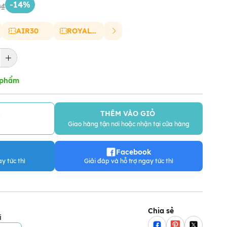
-14%
0₫
AIR30
ROYAL20
 phẩm
THÊM VÀO GIỎ
Y
Giao hàng tận nơi hoặc nhận tại cửa hàng
Facebook
y tức thì
Giải đáp và hỗ trợ ngay tức thì
Chia sẻ
i