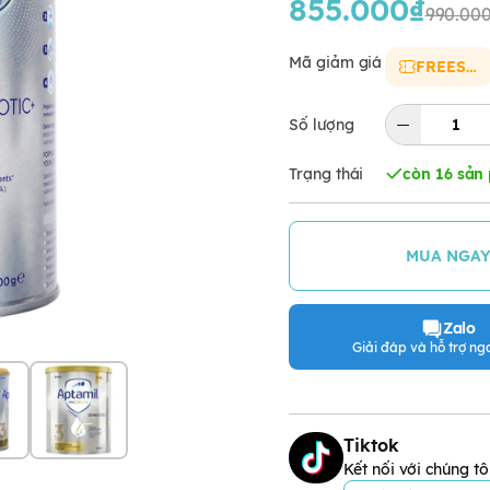
855.000₫
990.00
Mã giảm giá
FREESHIP
Số lượng
Trạng thái
còn 16 sản
MUA NGA
Zalo
Giải đáp và hỗ trợ nga
Tiktok
Kết nối với chúng tô