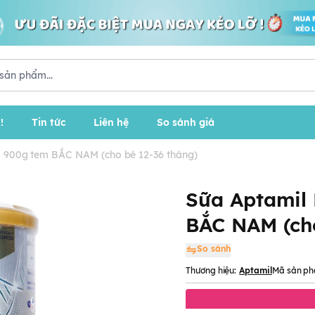
!
Tin tức
Liên hệ
So sánh giá
3, 900g tem BẮC NAM (cho bé 12-36 tháng)
Sữa Aptamil 
BẮC NAM (cho
So sánh
Thương hiệu:
Aptamil
Mã sản ph