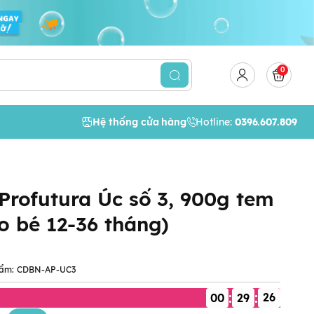
0
Hệ thống cửa hàng
Hotline:
0396.607.809
Profutura Úc số 3, 900g tem
 bé 12-36 tháng)
ẩm:
CDBN-AP-UC3
:
:
00