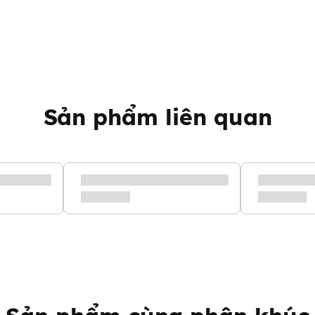
Sản phẩm liên quan
36M (Bao bì mới)
ữa công thức duy nhất cung
khoáng chất cần thiết là không
ân khúc cao cấp chứa yếu tố
, dầu cá và chứa Metabolism
.