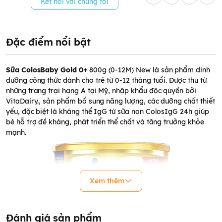
Kết nối với chúng tôi
Đặc điểm nổi bật
Sữa ColosBaby Gold 0+
800g (0-12M) New là sản phẩm dinh
dưỡng công thức dành cho trẻ từ 0-12 tháng tuổi. Được thu từ
những trang trại hạng A tại Mỹ, nhập khẩu độc quyền bởi
VitaDairy., sản phẩm bổ sung năng lượng, các dưỡng chất thiết
yếu, đặc biệt là kháng thể IgG từ sữa non ColosIgG 24h giúp
bé hỗ trợ đề kháng, phát triển thể chất và tăng trưởng khỏe
mạnh.
Xem thêm
Đánh giá sản phẩm