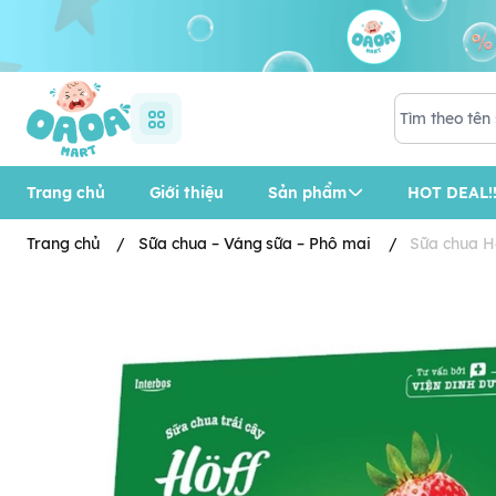
Trang chủ
Giới thiệu
Sản phẩm
HOT DEAL!!
Trang chủ
/
Sữa chua – Váng sữa – Phô mai
/
Sữa chua Ho