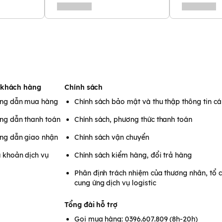
ng cao tầm vóc, phát triển
ơn để hình thành xương chắc
p của trẻ.
 khách hàng
Chính sách
ng dẫn mua hàng
Chính sách bảo mật và thu thập thông tin c
ng dẫn thanh toán
Chính sách, phương thức thanh toán
ng dẫn giao nhận
Chính sách vận chuyển
 khoản dịch vụ
Chính sách kiểm hàng, đổi trả hàng
Phân định trách nhiệm của thương nhân, tổ 
cung ứng dịch vụ logistic
Tổng đài hỗ trợ
Gọi mua hàng: 0396.607.809 (8h-20h)