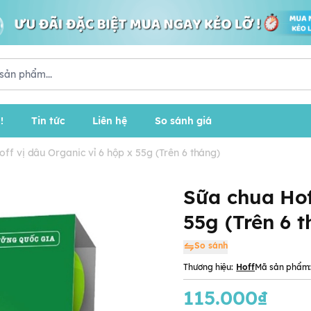
!
Tin tức
Liên hệ
So sánh giá
ff vị dâu Organic vỉ 6 hộp x 55g (Trên 6 tháng)
Sữa chua Hof
55g (Trên 6 
So sánh
Thương hiệu:
Hoff
Mã sản phẩm
115.000₫