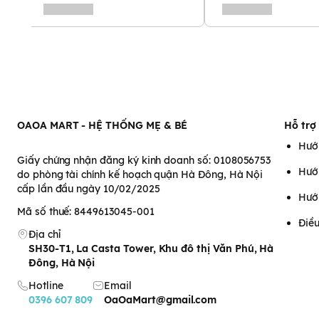
Duy trì hệ răng và xương. Tạo nền tảng nâ
Canxi
99mg
chiều cao
Giúp cơ thể hấp thu canxi, phốt pho tốt h
Vitamin D3
2µg
khỏe
Hướng dẫn sử dụng và bảo quản sản phẩm
- Sữa chua Hoff vị dâu Organic dành cho bé từ 6 tháng tuổi.
- Nên cho trẻ dùng sau bữa ăn.
- Trẻ có thể sử dụng từ 1- 2 hộp/ ngày, tùy vào mức độ dung nạ
OAOA MART - HỆ THỐNG MẸ & BÉ
Hỗ trợ
- Bảo quản: Ngăn mát của tủ lạnh từ 4ºC - 12ºC.
Hướ
Giấy chứng nhận đăng ký kinh doanh số: 0108056753
Hướ
do phòng tài chính kế hoạch quận Hà Đông, Hà Nội
cấp lần đầu ngày 10/02/2025
Hướ
Mã số thuế: 8449613045-001
Điều
Địa chỉ
SH30-T1, La Casta Tower, Khu đô thị Văn Phú, Hà
Đông, Hà Nội
Hotline
Email
0396 607 809
OaOaMart@gmail.com