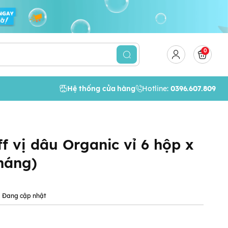
0
Hệ thống cửa hàng
Hotline:
0396.607.809
f vị dâu Organic vỉ 6 hộp x
tháng)
:
Đang cập nhật