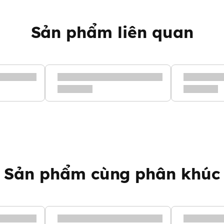
Sản phẩm liên quan
 cấp năng lượng cho hoạt động
 dài cho cơ thể, giúp tăng
nh học cao hơn hẳn so với đạm từ
Sản phẩm cùng phân khúc
hông gây béo. Có thể làm
 trì sự tỉnh táo và tập trung
cải thiện hệ miễn dịch, hỗ trợ