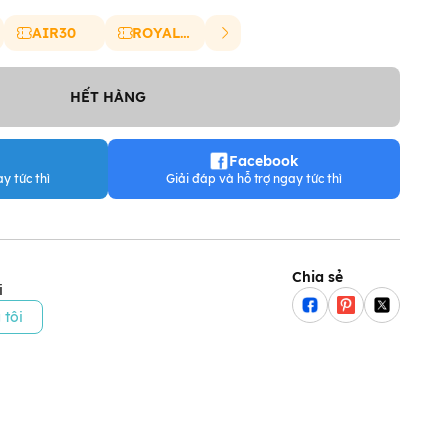
AIR30
ROYAL20
HẾT HÀNG
Facebook
y tức thì
Giải đáp và hỗ trợ ngay tức thì
Chia sẻ
i
 tôi