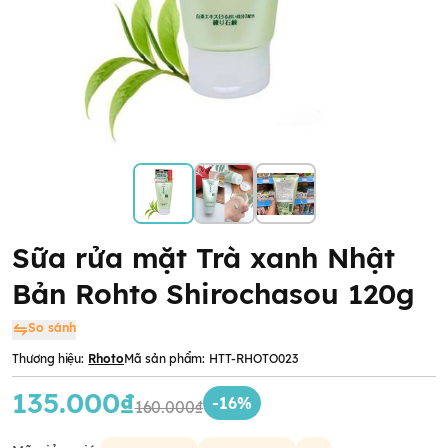
Sữa rửa mặt Trà xanh Nhật
Bản Rohto Shirochasou 120g
So sánh
Thương hiệu:
Rhoto
Mã sản phẩm:
HTT-RHOTO023
135.000₫
-16%
160.000₫