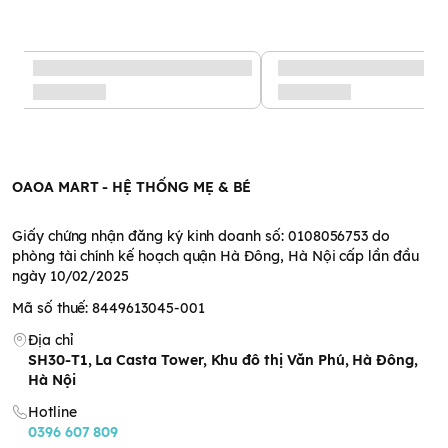
nhà nghiên cứu Nhật Bản đã chiết xuất các sản phẩm làm đẹp
da từ tự nhiên, sản phẩm hàng đầu phải kể đến như: Sữa rửa
mặt trà xanh Rohto Shirochasou Green Tea Foam 120gam. Với
chiết xuất từ trà xanh và trà trắng Nhật Bản tạo bọt nhẹ nhàng
làm sạch bụi bần, thông thoáng lỗ chân lông, và tế bảo chết
tích tụ lâu ngày cho bạn làn da thoáng sạch và trắng sáng.
Thành phần sữa rửa mặt trà xanh nhật bản Rohto
: 100%
thành phần chiết xuất từ lá trà xanh Matcha Nhật Bản nguyên
chất.
OAOA MART - HỆ THỐNG MẸ & BÉ
Giấy chứng nhận đăng ký kinh doanh số: 0108056753 do
phòng tài chính kế hoạch quận Hà Đông, Hà Nội cấp lần đầu
ngày 10/02/2025
Mã số thuế: 8449613045-001
Địa chỉ
SH30-T1, La Casta Tower, Khu đô thị Văn Phú, Hà Đông,
Hà Nội
Hotline
0396 607 809