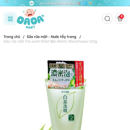
0
Trang chủ
/
Sữa rửa mặt - Nước tẩy trang
/
Sữa rửa mặt Trà xanh Nhật Bản Rohto Shirochasou 120g