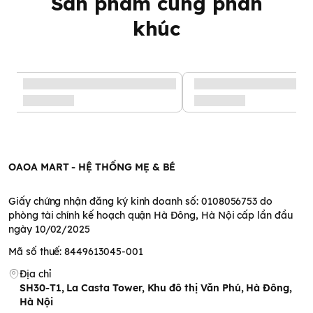
Sản phẩm cùng phân
Gentle Wash
khúc
Shampoo 2 in 1
(400ml)
Sữa tắm gội toàn thân Cetaphil Baby Gentle Wash &
Shampoo 2 in 1
chống kích ứng, sát khuẩn, chống viêm và làm
lành da, chống lại các triệu chứng nổi mẩn đỏ, rôm sảy, ngứa
ngáy và hăm.
OAOA MART - HỆ THỐNG MẸ & BÉ
Bên cạnh đó những dưỡng chất có trong Baby Gentle Wash &
Shampoo Cetaphil nhẹ nhàng thẩm thấu vào da sẽ cung cấp
Giấy chứng nhận đăng ký kinh doanh số: 0108056753 do
và duy trì độ ẩm, cân bằng độ pH, an toàn cho da bé, không
phòng tài chính kế hoạch quận Hà Đông, Hà Nội cấp lần đầu
làm khô da, giúp da khỏe và tóc được mềm mại, làm tăng sự
ngày 10/02/2025
mịn màng, đàn hồi hơn cho da.
Mã số thuế: 8449613045-001
Địa chỉ
SH30-T1, La Casta Tower, Khu đô thị Văn Phú, Hà Đông,
Hà Nội