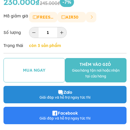
230.000₫
-7%
245.000₫
Mã giảm giá
FREESHIP
AIR30
Số lượng
Trạng thái
còn 3 sản phẩm
THÊM VÀO GIỎ
MUA NGAY
Giao hàng tận nơi hoặc nhận
tại cửa hàng
Zalo
Giải đáp và hỗ trợ ngay tức thì
Facebook
Giải đáp và hỗ trợ ngay tức thì