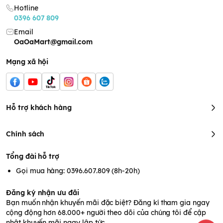
Hotline
0396 607 809
Email
OaOaMart@gmail.com
Mạng xã hội
Hỗ trợ khách hàng
Chính sách
Tổng đài hỗ trợ
Sữa tắm gội toàn thân Cetaphil Baby Gentle Wash Shampoo
Gọi mua hàng: 0396.607.809 (8h-20h)
2in1 400ml
Công dụng Cetaphil Baby
Đăng ký nhận ưu đãi
Bạn muốn nhận khuyến mãi đặc biệt? Đăng kí tham gia ngay
Gentle Wash Shampoo 2
cộng động hơn 68.000+ người theo dõi của chúng tôi để cập
nhật khuyến mãi ngay lập tức