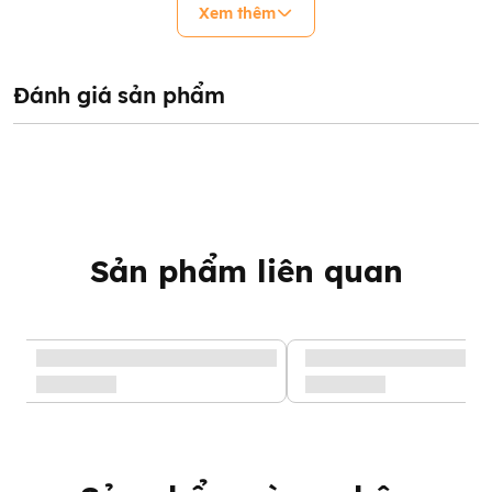
Xem thêm
Đánh giá sản phẩm
Sản phẩm liên quan
Sữa tắm gội toàn thân Cetaphil Baby Gentle Wash Shampoo
2in1 400ml
Sữa Tắm Gội Toàn
Thân Cetaphil Baby