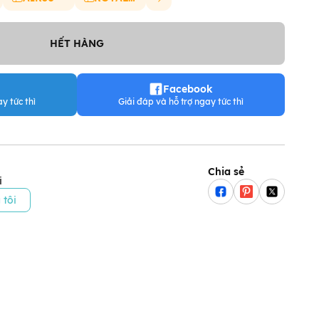
HẾT HÀNG
Facebook
y tức thì
Giải đáp và hỗ trợ ngay tức thì
Chia sẻ
i
 tôi