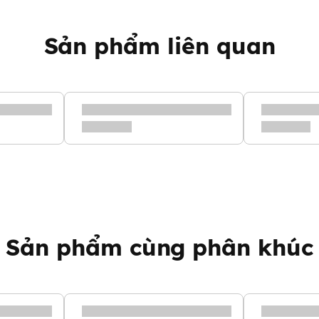
trừ sâu, đảm bảo an toàn cho
 không lo gây kích ứng.
Sản phẩm liên quan
mỹ phẩm Organic đến từ Nhật
ận an toàn nhờ việc không chứa
nh tính, bao gồm tinh chất táo
. Những thành phần này không
 Nhờ vào tinh dầu hữu cơ tự
ạy cảm.
hơm dịu nhẹ, mang lại cảm giác
ương, cho phép bạn tự do lựa
sữa tắm và bảo quản sản phẩm
 Nhật Bản
Sản phẩm cùng phân khúc