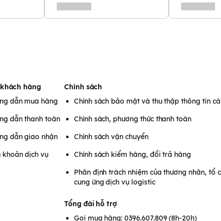
 bao gồm dầu olive, dầu
ẽ cho ra nhiều hỗn hợp với
o màu, dầu mỏ, dầu khoáng
ssium Hydroxide, Propylene
opropyl Betaine, Cocamide
 khách hàng
Chính sách
ng dẫn mua hàng
Chính sách bảo mật và thu thập thông tin c
ng dẫn thanh toán
Chính sách, phương thức thanh toán
ng dẫn giao nhận
Chính sách vận chuyển
 khoản dịch vụ
Chính sách kiểm hàng, đổi trả hàng
Phân định trách nhiệm của thương nhân, tổ 
cung ứng dịch vụ logistic
Tổng đài hỗ trợ
Gọi mua hàng: 0396.607.809 (8h-20h)