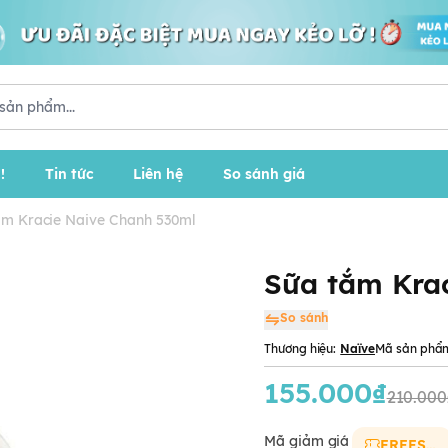
!
Tin tức
Liên hệ
So sánh giá
ắm Kracie Naive Chanh 530ml
Sữa tắm Kra
So sánh
Thương hiệu:
Naïve
Mã sản phẩ
155.000₫
210.000
Mã giảm giá
FREESHIP