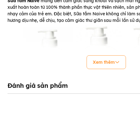
Sữa tắm Naive
mang đến cảm giác sảng khoái và sạch mát nga
xuất hoàn toàn từ 100% thành phần thực vật thiên nhiên, sản p
nhạy cảm của trẻ em. Đặc biệt, Sữa tắm Naive không chỉ làm s
hương dịu nhẹ, dễ chịu, tạo cảm giác thư giãn sau mỗi lần sử d
Xem thêm
Đánh giá sản phẩm
Sữa tắm Kracie Naive 530ml
Sữa tắm Kracie Naive có 
Xu hướng sử dụng sản phẩm Organic chưa bao giờ giảm nhiệt, 