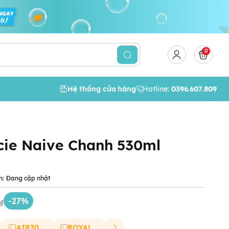
0
Hệ thống cửa hàng
Hotline:
0396.607.809
cie Naive Chanh 530ml
m:
Đang cập nhật
-27%
₫
AIR30
ROYAL20