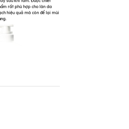
y sau khi tắm. Được chiết
hẩm rất phù hợp cho làn da
ạch hiệu quả mà còn để lại mùi
ụng.
tốt không?
nhờ vào việc chúng được chế