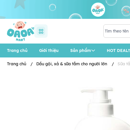
Trang chủ
Giới thiệu
Sản phẩm
HOT DEAL!!
Trang chủ
/
Dầu gội, xả & sữa tắm cho người lớn
/
Sữa t