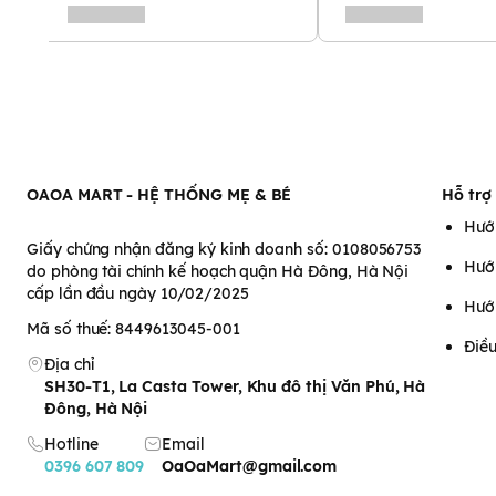
Được làm từ hỗn hợp các thành phần hữu cơ pha trộn với nhau,
jojoba, glycerin chiết xuất từ thực vật. Những thành phần này s
những hạt xà phòng làm sạch dịu nhẹ, mà không chứa chất tạ
hay silicon và paraben đều không được sử dụng.
Water (Aqua), Lauric Acid, Myristic Acid, Palmitic Acid, Pota
Glycol, Sodium Laureth Sulfate, Glycol Distearate, Lauramid
Methyl Mea, Peg-4,… không gây kích ứng da.
OAOA MART - HỆ THỐNG MẸ & BÉ
Hỗ trợ
Hướ
Giấy chứng nhận đăng ký kinh doanh số: 0108056753
Hướ
do phòng tài chính kế hoạch quận Hà Đông, Hà Nội
cấp lần đầu ngày 10/02/2025
Hướ
Mã số thuế: 8449613045-001
Điều
Địa chỉ
SH30-T1, La Casta Tower, Khu đô thị Văn Phú, Hà
Đông, Hà Nội
Hotline
Email
0396 607 809
OaOaMart@gmail.com