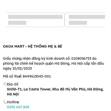
Đặc điểm nổi bật của tăm
bông Misuta
-
Tăm bông trẻ em
được làm từ các nguyên liệu an toàn, thân
thiện với môi trường, được rất nhiều bà mẹ lựa chọn.
OAOA MART - HỆ THỐNG MẸ & BÉ
Giấy chứng nhận đăng ký kinh doanh số: 0108056753 do
phòng tài chính kế hoạch quận Hà Đông, Hà Nội cấp lần đầu
ngày 10/02/2025
Mã số thuế: 8449613045-001
Địa chỉ
SH30-T1, La Casta Tower, Khu đô thị Văn Phú, Hà Đông,
Hà Nội
Hotline
0396 607 809