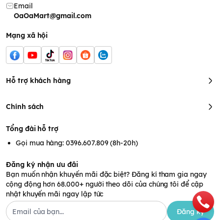
Email
OaOaMart@gmail.com
Mạng xã hội
- Tăm bông được làm bằng bông hoàn toàn tự nhiên, an toàn
tuyệt đối cho bé.
– Đầu tăm kích thước 3.5mm phù hợp với các bé từ sơ sinh.
Hỗ trợ khách hàng
– Bông tăm có độ đàn hồi cao, thấp hút bụi bẩn, dầu mỡ gấp 5
lần bình thường.
Chính sách
Tổng đài hỗ trợ
Gọi mua hàng: 0396.607.809 (8h-20h)
Đăng ký nhận ưu đãi
Bạn muốn nhận khuyến mãi đặc biệt? Đăng kí tham gia ngay
cộng động hơn 68.000+ người theo dõi của chúng tôi để cập
nhật khuyến mãi ngay lập tức
Đăng ký