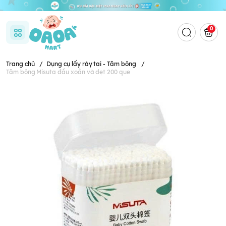
0
Trang chủ
/
Dụng cụ lấy ráy tai - Tăm bông
/
Tăm bông Misuta đầu xoắn và dẹt 200 que