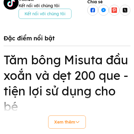
Chia sẻ
Kết nối với chúng tôi
Kết nối với chúng tôi
Đặc điểm nổi bật
Tăm bông Misuta đầu
xoắn và dẹt 200 que -
tiện lợi sử dụng cho
bé
Tăm bông cho bé Misuta giúp mẹ vệ sinh tai cho bé hiệu quả,
Xem thêm
an toàn. Được làm từ
100% bông tự nhiên
và được tiệt trùng
bằng nhiệt đảm bảo an toàn tuyệt đối cho bé.