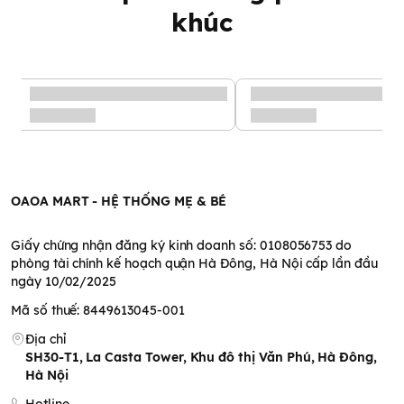
Đặc điểm của thau rửa mặt
khúc
cho bé Notoro 21cm
Chất liệu
Nhựa PP (Polypropylen) nguyên sinh
tuyệt đối an
toàn theo tiêu chuẩn chất lượng Nhật Bản , không có BPA, có
độ bền cao ngoài ra có thêm
phụ gia Ag+
giúp sản phẩm có
thêm tính kháng khuẩn rất tốt, ba mẹ hoàn toàn yên tâm sử
dụng mà không cần lo lắng về chất lượng.
Thiết kế nhỏ gọn, tiết kiệm không gian, phù hợp với diện tích
nhà tắm nhỏ
OAOA MART - HỆ THỐNG MẸ & BÉ
Thau rửa mặt có nhiều màu sắc, họa tiết xinh xắn, khiến bé
thích thú khi sử dụng.
Giấy chứng nhận đăng ký kinh doanh số: 0108056753 do
phòng tài chính kế hoạch quận Hà Đông, Hà Nội cấp lần đầu
ngày 10/02/2025
Mã số thuế: 8449613045-001
Địa chỉ
SH30-T1, La Casta Tower, Khu đô thị Văn Phú, Hà Đông,
Hà Nội