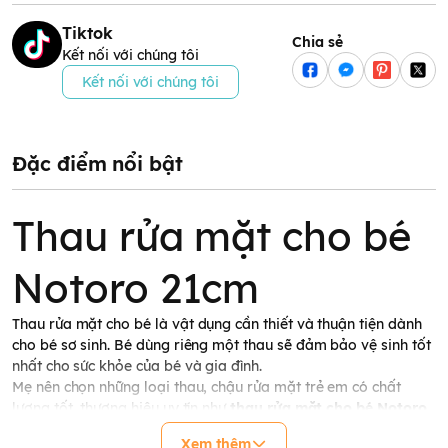
Tiktok
Chia sẻ
Kết nối với chúng tôi
Kết nối với chúng tôi
Đặc điểm nổi bật
Thau rửa mặt cho bé
Notoro 21cm
Thau
rửa mặt cho bé là vật dụng cần thiết và thuận tiện dành
cho bé sơ sinh. Bé dùng riêng một thau sẽ đảm bảo vệ sinh tốt
nhất cho sức khỏe của bé và gia đình.
Mẹ nên chọn những loại thau,
chậu rửa mặt trẻ em có chất
lượng tốt, thương hiệu uy tín như
thau rửa mặt cho bé Notoro
21cm
đến từ thương hiệu Inochi của Nhật Bản để bảo vệ sức
Xem thêm