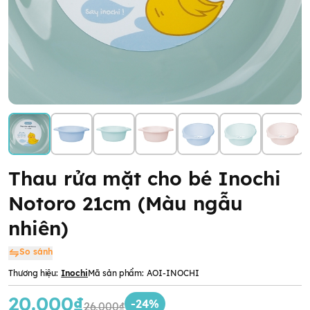
Thau rửa mặt cho bé Inochi
Notoro 21cm (Màu ngẫu
nhiên)
So sánh
Thương hiệu:
Inochi
Mã sản phẩm:
AOI-INOCHI
20.000₫
-24%
26.000₫