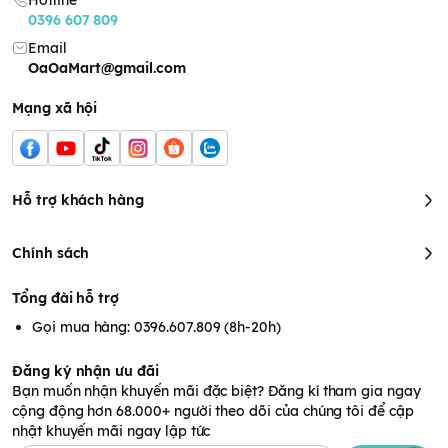
Hotline
0396 607 809
Email
OaOaMart@gmail.com
Mạng xã hội
Hỗ trợ khách hàng
Thông tin sản phẩm:
Chính sách
Màu sắc: Có 3 màu là Xanh dương, Xanh ngọc và Hồng
Kích thước: (D x R x S cm) 245x213x84 mm
Tổng đài hỗ trợ
Xuất xứ: Việt Nam
Gọi mua hàng: 0396.607.809 (8h-20h)
Đăng ký nhận ưu đãi
Bạn muốn nhận khuyến mãi đặc biệt? Đăng kí tham gia ngay
cộng động hơn 68.000+ người theo dõi của chúng tôi để cập
nhật khuyến mãi ngay lập tức