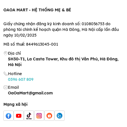
OAOA MART - HỆ THỐNG MẸ & BÉ
Giấy chứng nhận đăng ký kinh doanh số: 0108056753 do
phòng tài chính kế hoạch quận Hà Đông, Hà Nội cấp lần đầu
ngày 10/02/2025
Mã số thuế: 8449613045-001
Địa chỉ
Ưu điểm nổi bật
SH30-T1, La Casta Tower, Khu đô thị Văn Phú, Hà Đông,
. Bánh bỏng gạo lứt ăn dặm thơm ngon cho bé, đa dạng khẩu
Hà Nội
vị cho bữa ăn hằng ngày của bé;
Hotline
. Thành phần chính từ Gạo lứt, Phô mai xuất xứ từ Hàn Quốc, bổ
0396 607 809
sung dinh dưỡng, lượng canxi cần thiết cho bé.
Email
OaOaMart@gmail.com
Hướng dẫn sử dụng
Dùng trực tiếp sau khi mở gói.
Mạng xã hội
Hướng dẫn bảo quản
Đóng chặt miệng túi khi không sử dụng, bảo quản ở nơi khô
ráo, tránh ánh nắng trực tiếp.