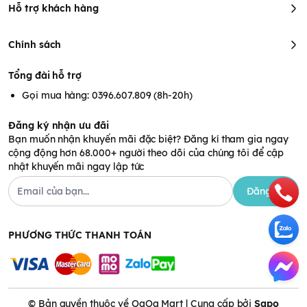
Hỗ trợ khách hàng
Lưu ý
Không dùng sản phẩm khi đã hết hạn sử dụng.
Chính sách
Hạn sử dụng
Tổng đài hỗ trợ
12 tháng.
Gọi mua hàng: 0396.607.809 (8h-20h)
Đăng ký nhận ưu đãi
Bạn muốn nhận khuyến mãi đặc biệt? Đăng kí tham gia ngay
cộng động hơn 68.000+ người theo dõi của chúng tôi để cập
nhật khuyến mãi ngay lập tức
Đăng ký
PHƯƠNG THỨC THANH TOÁN
© Bản quyền thuộc về OaOa Mart | Cung cấp bởi
Sapo