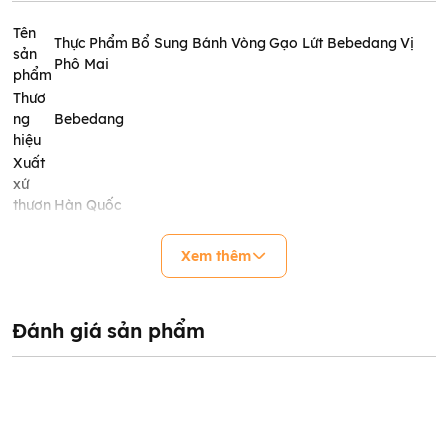
Tên
Thực Phẩm Bổ Sung Bánh Vòng Gạo Lứt Bebedang Vị
sản
Phô Mai
phẩm
Thươ
ng
Bebedang
hiệu
Xuất
xứ
thươn
Hàn Quốc
g
hiệu
Xem thêm
Trọng
lượng
20g
sản
Đánh giá sản phẩm
phẩm
Độ
tuổi
Dùng cho trẻ từ 8 tháng tuổi trở lên. Nên sử dụng 1 gói
phù
tương đương 20g mỗi ngày.
hợp
Nhà