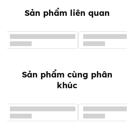
sản
THE HI CO., LTD
Sản phẩm liên quan
xuất
Gạo lứt (Hàn Quốc, hữu cơ) 77,3%, đường hữu cơ, bột
Thàn
phô mai Camembert 7,2%, sữa bột gầy (sữa gầy (Hàn
h
Quốc)), bột bí ngô hữu cơ, calci rong biển 0,4%, muối
phần
tinh, bột phô mai tự nhiên Grana padano (Ý) 0,1%.
Sản phẩm cùng phân
khúc