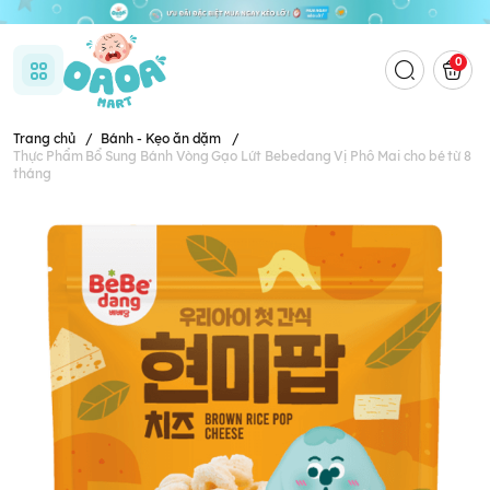
0
Trang chủ
/
Bánh - Kẹo ăn dặm
/
Thực Phẩm Bổ Sung Bánh Vòng Gạo Lứt Bebedang Vị Phô Mai cho bé từ 8
tháng