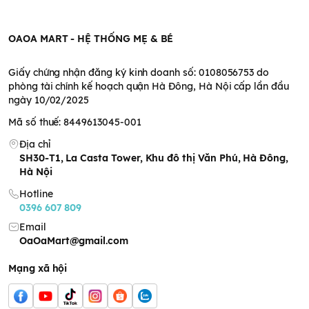
mạnh
(
SLS Free
).
- Thành phần thực phẩm,
đảm bảo an toàn
tối đa nên được
dùng để rửa bình sữa, phụ kiện (núm vú giả, phụ kiện cho ăn đồ
OAOA MART - HỆ THỐNG MẸ & BÉ
chơi), trái cây và rau quả cho bé.
- Bên cạnh đó, nước rửa bình sữa và phụ kiện Pigeon
gốc thực
Giấy chứng nhận đăng ký kinh doanh số: 0108056753 do
vật
còn có khả năng cao
tẩy sạch các chất béo
có trong
phòng tài chính kế hoạch quận Hà Đông, Hà Nội cấp lần đầu
thành phần của sữa bám lên thành bình, gây bết rít thành bình
ngày 10/02/2025
cũng như để lại mùi hôi sữa.
- Công thức có độ đặc vừa phải, giúp
tiết kiệm
dung dịch khi
Mã số thuế: 8449613045-001
sử dụng.
Địa chỉ
SH30-T1, La Casta Tower, Khu đô thị Văn Phú, Hà Đông,
Hà Nội
Hotline
0396 607 809
Email
OaOaMart@gmail.com
Mạng xã hội