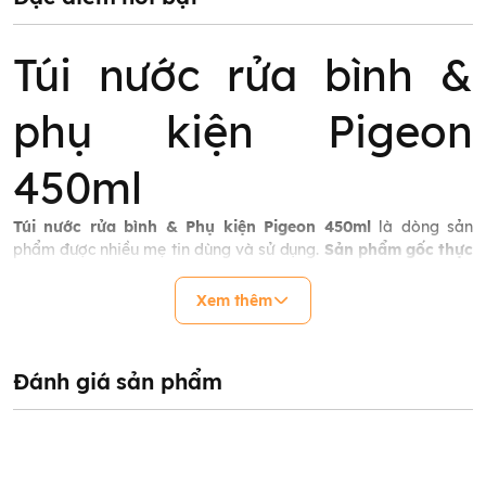
Túi nước rửa bình &
phụ kiện Pigeon
450ml
Túi nước rửa bình & Phụ kiện
Pigeon 450ml
là dòng sản
phẩm được nhiều mẹ tin dùng và sử dụng.
Sản phẩm gốc thực
vật
loại nước rửa có khả năng
rửa rau củ quả
,
loại bỏ các
chất bẩn trong bình sữa
,
núm ty
và
những đồ dùng của
Xem thêm
bé
nhanh chóng.
Đánh giá sản phẩm