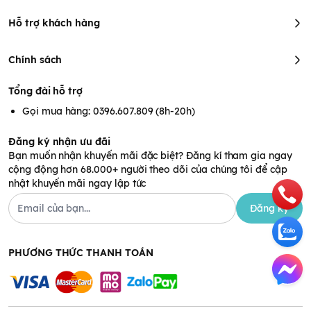
Hỗ trợ khách hàng
Chính sách
Tổng đài hỗ trợ
Gọi mua hàng: 0396.607.809 (8h-20h)
Hướng dẫn sử dụng
Đăng ký nhận ưu đãi
Bạn muốn nhận khuyến mãi đặc biệt? Đăng kí tham gia ngay
Cách 1
: Cho một lượng dung dịch súc rửa vừa phải lên miếng
cộng động hơn 68.000+ người theo dõi của chúng tôi để cập
bọt mềm và chà bình thường. Xả kỹ bằng nước sạch.
nhật khuyến mãi ngay lập tức
Cách 2
: Cho đồ cần rửa vào một bát nước lớn hoặc chậu rửa,
cho một lượng nhỏ (~ 2ml) cho mỗi 1 lít nước. Chà bình thường
Đăng ký
và sau đó rửa sạch bằng nước.
Hướng dẫn bảo quản
PHƯƠNG THỨC THANH TOÁN
- Nên bảo quản sản phẩm nơi khô ráo, thoáng mát, tránh ánh
nắng trực tiếp và nhiệt độ cao.
- Không để sản phẩm bị rơi hoặc va đập mạnh, vì có thể làm
vỡ chai và ảnh hưởng đến chất lượng.