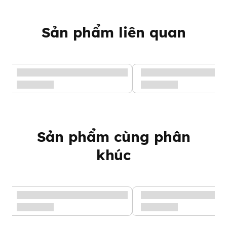
Sản phẩm liên quan
Sản phẩm cùng phân
Túi nước rửa bình & phụ kiện Pigeon 450ml
khúc
Ưu điểm túi nước rửa bình
& phụ kiện Pigeon 450ml
- Công thức với chất hoạt động bề mặt (
SLS
) có
nguồn gốc từ
thực vật
giúp loại bỏ hiệu quả các vết bẩn cứng đầu và tiêu
diệt vi khuẩn,
không chứa Sulfat
,
không chứa chất tẩy rửa