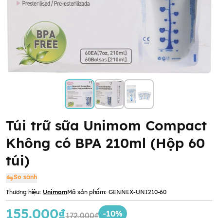
Túi trữ sữa Unimom Compact
Không có BPA 210ml (Hộp 60
túi)
So sánh
Thương hiệu:
Unimom
Mã sản phẩm:
GENNEX-UNI210-60
155.000₫
-10%
172.000₫