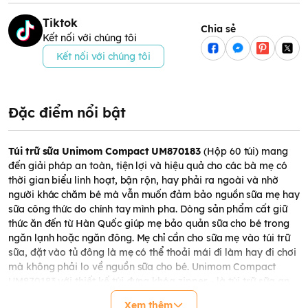
Tiktok
Chia sẻ
Kết nối với chúng tôi
Kết nối với chúng tôi
Đặc điểm nổi bật
Túi trữ sữa Unimom Compact UM870183
(Hộp 60 túi) mang
đến giải pháp an toàn, tiện lợi và hiệu quả cho các bà mẹ có
thời gian biểu linh hoạt, bận rộn, hay phải ra ngoài và nhờ
người khác chăm bé mà vẫn muốn đảm bảo nguồn sữa mẹ hay
sữa công thức do chính tay mình pha. Dòng sản phẩm cất giữ
thức ăn đến từ Hàn Quốc giúp mẹ bảo quản sữa cho bé trong
ngăn lạnh hoặc ngăn đông. Mẹ chỉ cần cho sữa mẹ vào túi trữ
sữa, đặt vào tủ đông là mẹ có thể thoải mái đi làm hay đi chơi
mà không phải lo về nguồn sữa cho bé. Unimom Compact
UM870183 với thiết kế túi đựng khóa zipper - là túi trữ sữa an
toàn, chắc chắn, tiện dụng và được nhiều bà mẹ tin dùng.
Xem thêm