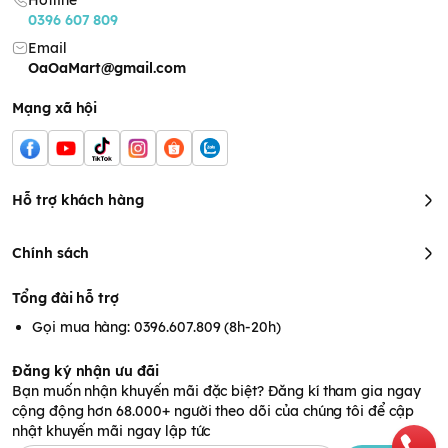
Hotline
dụng máy hút sữa để đảm bảo lượng sữa mẹ cho con khi có
0396 607 809
việc phải đi xa trong nhiều ngày.
Email
OaOaMart@gmail.com
Mạng xã hội
Hỗ trợ khách hàng
Chính sách
Tổng đài hỗ trợ
Gọi mua hàng: 0396.607.809 (8h-20h)
Túi trữ an toàn với khóa zipper
Dễ dàng cất trữ, thuận tiện sử dụng
Đăng ký nhận ưu đãi
- Chất liệu mỏng giúp tiết kiệm diện tích. Túi hoàn toàn tự đứng
Bạn muốn nhận khuyến mãi đặc biệt? Đăng kí tham gia ngay
giúp mẹ dễ dàng xếp gọn gàng trong tủ lạnh/tủ đông.
cộng động hơn 68.000+ người theo dõi của chúng tôi để cập
nhật khuyến mãi ngay lập tức
- Túi trữ sữa Unimom có dung tích 210ml, trên mặt túi có vạch