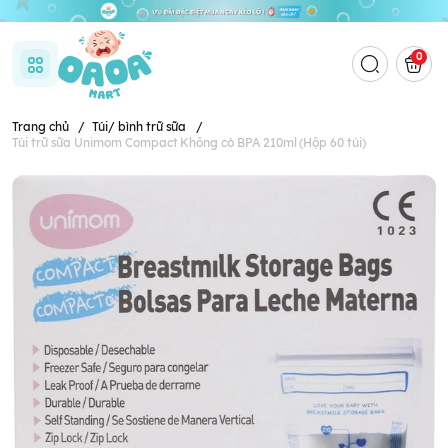
0
Trang chủ
/
Túi/ bình trữ sữa
/
Túi trữ sữa Unimom Compact Không có BPA 210ml (Hộp 60 túi)