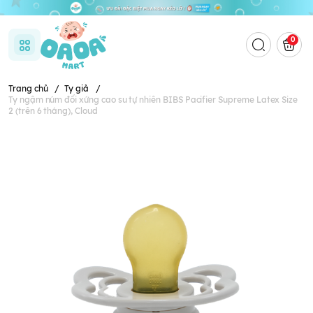
0
Trang chủ
/
Ty giả
/
Ty ngậm núm đối xứng cao su tự nhiên BIBS Pacifier Supreme Latex Size
2 (trên 6 tháng), Cloud