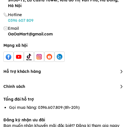
SH30-T1, La Casta Tower, Khu đô thị Văn Phú, Hà Đông,
Hà Nội
Hotline
0396 607 809
Email
OaOaMart@gmail.com
Mạng xã hội
Hỗ trợ khách hàng
Chính sách
Tổng đài hỗ trợ
Gọi mua hàng: 0396.607.809 (8h-20h)
Đăng ký nhận ưu đãi
Bạn muốn nhận khuyến mãi đặc biệt? Đăng kí tham gia ngay