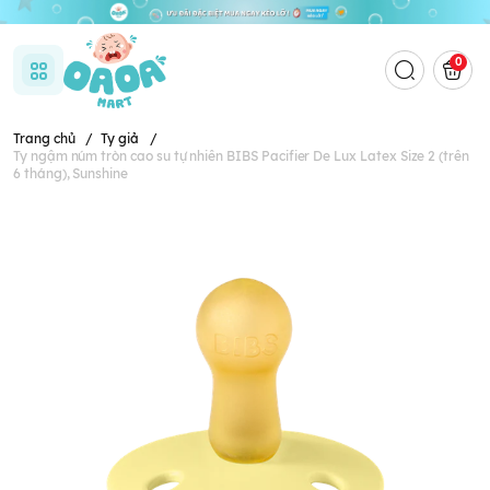
0
Trang chủ
/
Ty giả
/
Ty ngậm núm tròn cao su tự nhiên BIBS Pacifier De Lux Latex Size 2 (trên
6 tháng), Sunshine