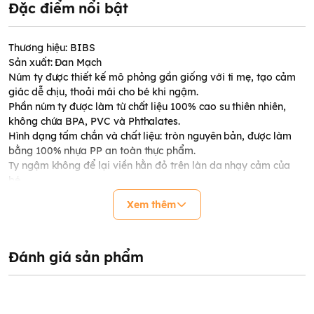
Đặc điểm nổi bật
Thương hiệu: BIBS
Sản xuất: Đan Mạch
Núm ty được thiết kế mô phỏng gần giống với ti mẹ, tạo cảm
giác dễ chịu, thoải mái cho bé khi ngậm.
Phần núm ty được làm từ chất liệu 100% cao su thiên nhiên,
không chứa BPA, PVC và Phthalates.
Hình dạng tấm chắn và chất liệu: tròn nguyên bản, được làm
bằng 100% nhựa PP an toàn thực phẩm.
Ty ngậm không để lại viền hằn đỏ trên làn da nhạy cảm của
bé.
Hỗ trợ chỉnh nha và chống hô hiệu quả.
Xem thêm
Size: 2.
Độ tuổi sử dụng: trên 6 tháng tuổi.
Đánh giá sản phẩm